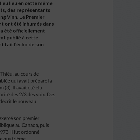
t eu lieu en cette même
nts, des représentants
ang Vinh. Le Premier
unt ont été inhumés dans
a été officiellement
nt publié à cette
 fait l’écho de son
 Thiêu, au cours de
mblée qui avait préparé la
3). Il avait été élu
orité des 2/3 des voix. Des
décrit le nouveau
 exercé son premier
biblique au Canada, puis
73, il fut ordonné
le quatrième