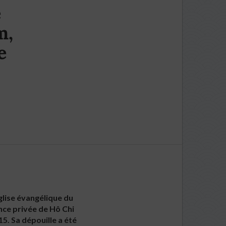
e
m,
e
lise évangélique du
nce privée de Hô Chi
115. Sa dépouille a été