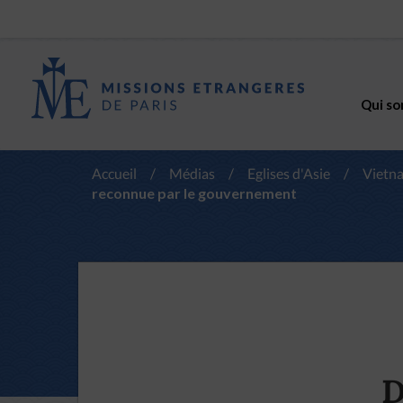
Qui so
Accueil
/
Médias
/
Eglises d'Asie
/
Vietn
reconnue par le gouvernement
D