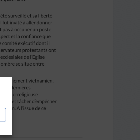
é surveillé et sa liberté
fut invité à aller donner
ait pas à occuper un poste
espect et la confiance que
le comité exécutif dont il
bservateurs protestants ont
clésiales de l’Eglise
nombre se situe entre
du gouvernement vietnamien,
e des dernières
on interreligieuse
ietnam et tâcher d’empêcher
etnam. A l’issue de ce