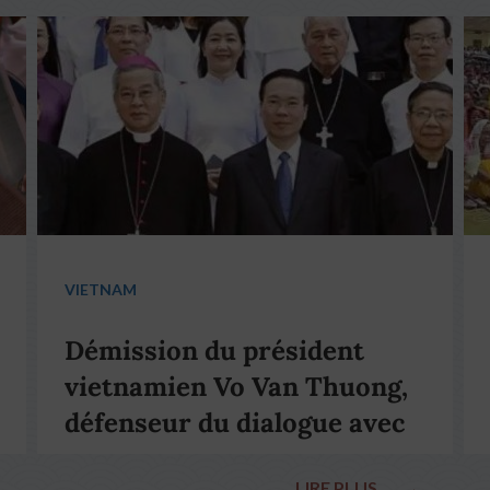
VIETNAM
Démission du président
vietnamien Vo Van Thuong,
défenseur du dialogue avec
le pape François
LIRE PLUS
→