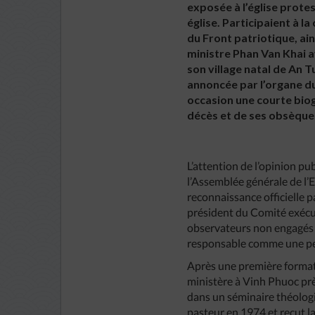
exposée à l’église prote
église. Participaient à
du Front patriotique, ai
ministre Phan Van Khai a
son village natal de An T
annoncée par l’organe du
occasion une courte biog
décès et de ses obsèques
L’attention de l’opinion pu
l’Assemblée générale de l’E
reconnaissance officielle 
président du Comité exécut
observateurs non engagés 
responsable comme une pe
Après une première formati
ministère à Vinh Phuoc prè
dans un séminaire théolog
pasteur en 1974 et reçut l