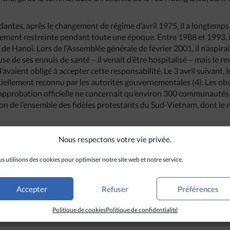
ntes, après le changement de régime d’avril 1975, il a longtemps ét
ent restreinte pendant toute une époque. Entre 1988 et 1993, il 
e de Hanoi. Lors de l’Assemblée générale de février 2001, il n’aspir
use de ses ennuis de santé – il venait d’être hospitalisé – mais le r
l’avaient obligé à accepter cette responsabilité. Le 3 avril suivant, 
fficiellement reconnu par les autorités gouvernementales (4). Les o
pprobation officielle ne concernait qu’environ 300 communautés ec
ion de l’ensemble des fidèles protestants du Sud-Vietnam, dont le 
d’une délégation de l’Eglise évangélique, il était reçu par le chef 
Nous respectons votre vie privée.
 presse officielle ne rapportait de lui que des propos convenus. Un
u pasteur Pham Xuân Thiêu avait été sa participation à la délégati
s utilisons des cookies pour optimiser notre site web et notre service.
8 au 16 mai dernier pour y expliquer la politique religieuse du V
es représentants d’un projet de loi sur les droits de l’homme au Vi
 ou étrangère n’avait rapporté aucune déclaration de lui (6).
Accepter
Refuser
Préférences
Politique de cookies
Politique de confidentialité