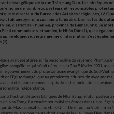
stante évangélique de la rue Trân Hung Dao. Les obsèques on
 la cérémonie de nombreux pasteurs et responsables protesta
nsi que le directeur du Bureau des Affaires religieuses, Lê Qu
vait fait envoyer une couronne funéraire. Les restes du déf
u Viên, district de Thuân An, province de Binh Duong. Sa mort 
 Parti communiste vietnamien, le Nhân Dân (1), qui a égaleme
raphie élogieuse. vietnamienne d’information s’est également
 (2).
blique avait été attirée sur la personnalité du révérend Pham Xuân
glise évangélique qui s’était déroulée du 7 au 9 février 2001, asse
par le gouvernement du protestantisme évangélique du Sud-Vietnam (
if de l’Eglise évangélique au premier tour du scrutin avec une maj
avaient été heureusement surpris de cette nomination et avaient 
rsonnalité indépendante.
on à l’institut d’études bibliques de Nha Trang, le futur pasteur a
s de Nha Trang. Il a ensuite poursuivi ses études dans un collège 
ique du Massachusetts aux Etats-Unis. De retour au Vietnam en 19
a charge de la communauté chrétienne de la rue Hoang Diêu, dans 