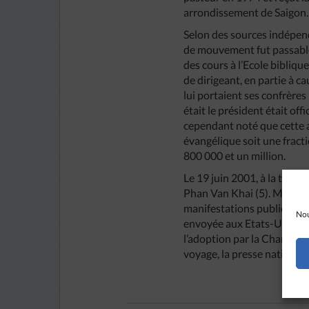
arrondissement de Saigon.
Selon des sources indépenda
de mouvement fut passablem
des cours à l’Ecole bibliqu
de dirigeant, en partie à ca
lui portaient ses confrères 
était le président était o
cependant noté que cette a
évangélique soit une fract
800 000 et un million.
Le 19 juin 2001, à la tête 
Phan Van Khai (5). Mais la
manifestations publiques d
Nou
envoyée aux Etats-Unis du 
l’adoption par la Chambre d
voyage, la presse nationale