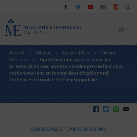
Toggle
navigat
Accueil
/
Médias
/
Eglises d'Asie
/
Divers
Horizons
/
Après huit mois passés dans les
prisons chinoises, un missionnaire protestant sud-
coréen ouvrant en faveur des réfugiés nord-
coréens est expulsé de Chine populaire
EGLISES D'ASIE
–
DIVERS HORIZONS