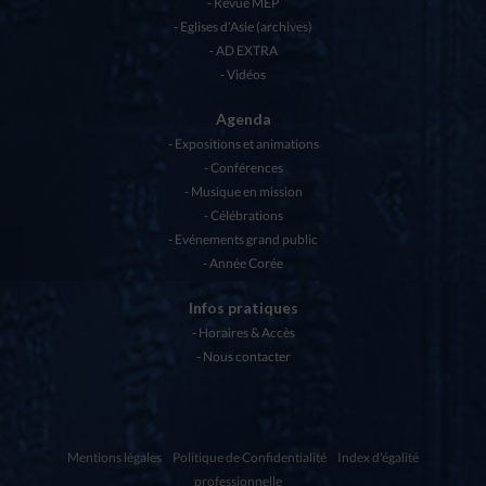
Revue MEP
Eglises d’Asie (archives)
AD EXTRA
Vidéos
Agenda
Expositions et animations
Conférences
Musique en mission
Célébrations
Evénements grand public
Année Corée
Infos pratiques
Horaires & Accès
Nous contacter
Mentions légales
Politique de Confidentialité
Index d'égalité
professionnelle