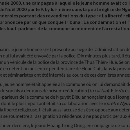
née 2000, une campagne à laquelle le jeune homme avait coll
 de Noël 2000 par le P. Ly lui-même dans la petite église de Ng
deroles portant des revendications du type : « La liberté reli
prononcée par un quelconque tribunal. La condamnation et l’
 les haut-parleurs de la commune au moment de l’arrestation
matin, le jeune homme s’est présenté au siège de l’administration
n qui lui avait été envoyée par la police. Dix minutes plus tard, il 
r un véhicule de la police de la province de Thua Thiên-Huê. Selon
acé en détention au centre pénitentiaire de Hoan Cat, dans la provi
x et séminaristes ont été internés au cours de ces dernières année
du jeune homme était appelée à la commune où on lui demandait de
de son fils à deux ans de prison-rééducation (
tu cai tao
). Elle s’y 
t-parleurs de la commune de Nguyêt Biêu annonçaient que Hoang
 dont le plus important était sa collaboration avec le
« prêtre Ngu
a liberté religieuse. Il était aussi accusé de s’être opposé aux déte
as se soumettre à l’assignation à résidence, à ne pas participer aux 
 l’année dernière, le jeune Hoang Trong Dung, en compagnie de son 