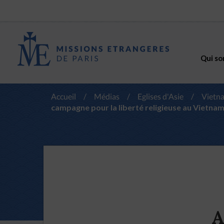
Qui so
Accueil
/
Médias
/
Eglises d'Asie
/
Vietn
campagne pour la liberté religieuse au Vietna
A