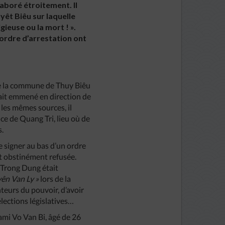
aboré étroitement. Il
uyêt Biêu sur laquelle
gieuse ou la mort ! ».
ordre d’arrestation ont
.
 de la commune de Thuy Biêu
était emmené en direction de
 les mêmes sources, il
nce de Quang Tri, lieu où de
s.
 signer au bas d’un ordre
est obstinément refusée.
 Trong Dung était
yên Van Ly »
lors de la
nteurs du pouvoir, d’avoir
élections législatives…
ami Vo Van Bi, âgé de 26