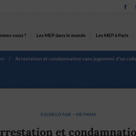
mmes-nous ?
Les MEP dans le monde
Les MEP à Paris
am
/
Arrestation et condamnation sans jugement d’un coll
m
EGLISES D'ASIE
–
VIETNAM
rrestation et condamnati