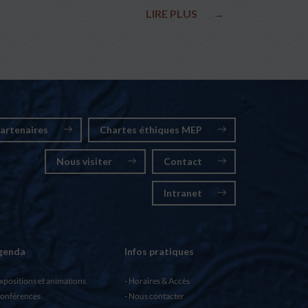
LIRE PLUS
→
artenaires
Chartes éthiques MEP
Nous visiter
Contact
Intranet
genda
Infos pratiques
xpositions et animations
Horaires & Accès
onférences
Nous contacter