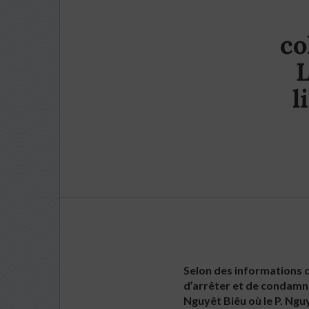
co
L
l
Selon des informations d
d’arrêter et de condamn
Nguyêt Biêu où le P. Ngu