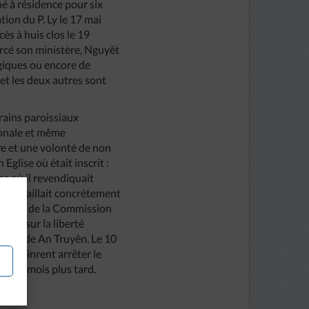
gné à résidence pour six
ion du P. Ly le 17 mai
ès à huis clos le 19
ercé son ministère, Nguyêt
ogiques ou encore de
et les deux autres sont
rains paroissiaux
tionale et même
tre et une volonté de non
Eglise où était inscrit :
ns où il revendiquait
il détaillait concrètement
 demande de la Commission
ports sur la liberté
roisse de An Truyên. Le 10
reté vinrent arrêter le
e cinq mois plus tard.