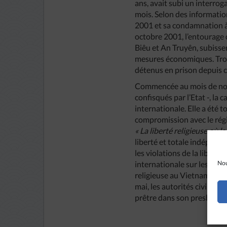
ans, avait subi un interroga
mois. Selon des informatio
2001 et sa condamnation à 1
octobre 2001, l’entourage d
Biêu et An Truyên, subissen
mesures économiques. Trois
détenus en prison depuis 
Commencée au mois de nove
confisqués par l’Etat -, la
internationale. Elle a été 
compromission avec le régim
« La liberté religieuse où la
liberté et totale indépend
les violations de la libert
internationale sur les liber
Nou
religieuse au Vietnam. Dès 
mai, les autorités civiles l
prêtre dans son presbytère 