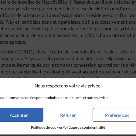
toire de la police de Nguyêt Biêu, à l’issue duquel il avait été assi
ns envoyées très régulièrement du diocèse de Huê, depuis l’arrestat
5 ans de prison et à 5 ans d’assignation à résidence lors d’un proc
u P. Ly et les fidèles des deux paroisses où il a successivement ex
t les représailles de la police sous la forme de pressions psychol
 neveux du prêtre ont été arrêtés en juin 2001. L’un a été relâché 
cette époque.
mbre 2000 (1), dans le cadre de revendications locales – des ter
 campagne du P. Ly avait vite pris une dimension interreligieuse, na
tout de suite marquée par le ton sans concession adopté par le prê
e, que symbolisait le calicot qu’il avait accroché au clocher de son 
 mort ! ».
Il diffusa sur le réseau Internet de nombreuses déclaratio
ance pour les diverses religions du Vietnam, des procès-verbaux où 
Nous respectons votre vie privée.
é religieuse commises par les autorités locales et nationales. A la
tés religieuses du Sénat américain, il fit parvenir à celle-ci deux rap
s utilisons des cookies pour optimiser notre site web et notre service.
le 27 février 2001, le P. Ly avait été assigné à résidence dans la pa
ui interdisaient de dire la messe. Le 17 mai 2001, 600 agents de la Sû
Accepter
Refuser
Préférences
alors qu’il se préparait à célébrer la messe. Le procès n’eut lieu qu
Politique de cookies
Politique de confidentialité