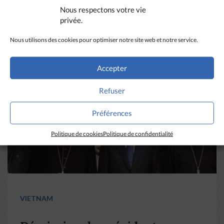
Nous respectons votre vie
privée.
La revue de presse de la
semaine du 18 mars
Nous utilisons des cookies pour optimiser notre site web et notre service.
Accepter
LIRE PLUS
→
Refuser
Préférences
Politique de cookies
Politique de confidentialité
VIETNAM