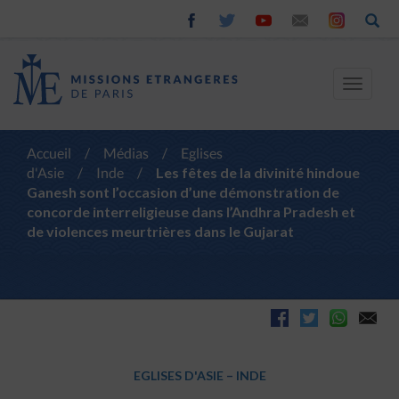
Toggle
navigat
Accueil
/
Médias
/
Eglises
d'Asie
/
Inde
/
Les fêtes de la divinité hindoue
Ganesh sont l’occasion d’une démonstration de
concorde interreligieuse dans l’Andhra Pradesh et
de violences meurtrières dans le Gujarat
EGLISES D'ASIE
–
INDE