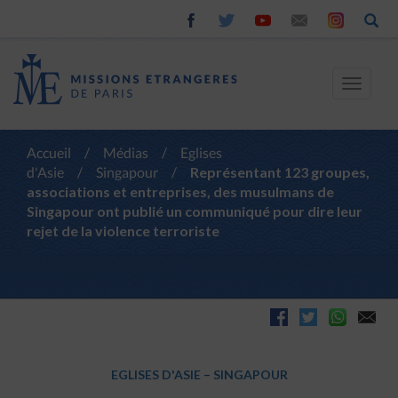
Toggle
navigat
Accueil
/
Médias
/
Eglises
d'Asie
/
Singapour
/
Représentant 123 groupes,
associations et entreprises, des musulmans de
Singapour ont publié un communiqué pour dire leur
rejet de la violence terroriste
EGLISES D'ASIE
–
SINGAPOUR