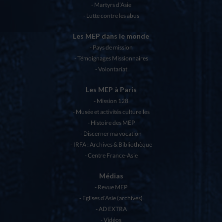
Martyrs d’Asie
Lutte contre les abus
Les MEP dans le monde
Pays de mission
Témoignages Missionnaires
Volontariat
Les MEP à Paris
Mission 128
Musée et activités culturelles
Histoire des MEP
Discerner ma vocation
IRFA : Archives & Bibliothèque
Centre France-Asie
Médias
Revue MEP
Eglises d’Asie (archives)
AD EXTRA
Vidéos