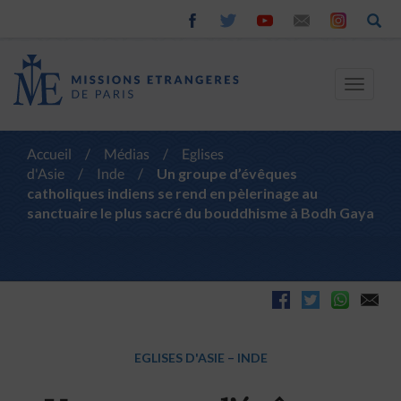
Toggle
navigat
Accueil
/
Médias
/
Eglises
d'Asie
/
Inde
/
Un groupe d’évêques
catholiques indiens se rend en pèlerinage au
sanctuaire le plus sacré du bouddhisme à Bodh Gaya
EGLISES D'ASIE
–
INDE