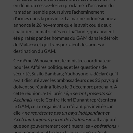
en dépit du cessez-le-feu proclamé à l’occasion du
ramadan, semble poursuivre l’acheminement
d’armes dans la province. La marine indonésienne a
annoncé le 26 novembre qu’elle avait coulé deux
chalutiers immatriculés en Thaïlande, qui auraient
été piratés par des hommes du GAM dans le détroit
de Malacca et qui transportaient des armes à
destination du GAM.
Ce même 26 novembre, le ministre coordinateur
pour les Affaires politiques et les questions de
sécurité, Susilo Bambang Yudhoyono, a déclaré qu’il
avait discuté avec les ambassadeurs des 23 pays qui
doivent se réunir à Tokyo le 3 décembre prochain. A
cette réunion, a-t-il précisé,
« seront présents six
Acehnais »
et le Centre Henri Dunant représentera
le GAM, cette organisation n’étant pas invitée car
elle
« ne représente pas un pays indépendant et
Aceh fait toujours partie de l’Indonésie ».
Il a ajouté
que son gouvernement continuera les
« opérations »
pour gérer et mettre fin à la lutte armée à Aceh