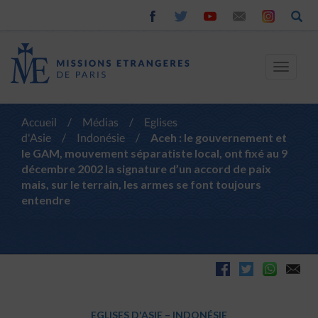
Toggle
navigat
Accueil
/
Médias
/
Eglises
d'Asie
/
Indonésie
/
Aceh : le gouvernement et
le GAM, mouvement séparatiste local, ont fixé au 9
décembre 2002 la signature d’un accord de paix
mais, sur le terrain, les armes se font toujours
entendre
EGLISES D'ASIE
–
INDONÉSIE