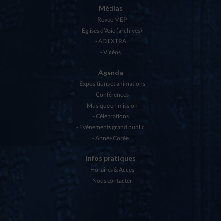
Médias
Revue MEP
Eglises d’Asie (archives)
AD EXTRA
Vidéos
Agenda
Expositions et animations
Conférences
Musique en mission
Célébrations
Evénements grand public
Année Corée
Infos pratiques
Horaires & Accès
Nous contacter