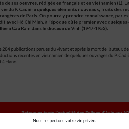
e de ses oeuvres, rédigée en français et en vietnamien (1). 
 vie du P. Cadière quelques éléments nouveaux, fruits des re
trangères de Paris. On pourra y prendre connaissance, par e
it avec Hô Chi Minh, à l’époque où le premier avec quelques
illée à Câu Râm dans le diocèse de Vinh (1947-1953).
de 284 publications parues du vivant et après la mort de l’auteur, 
ductions récentes en vietnamien de quelques ouvrages du P. Cadièr
t à Hanoi.
Nous respectons votre vie privée.