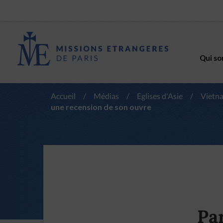
Qui so
Accueil
/
Médias
/
Eglises d'Asie
/
Vietn
une recension de son ouvre
Pa