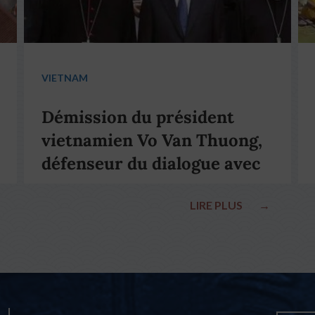
VIETNAM
Démission du président
vietnamien Vo Van Thuong,
défenseur du dialogue avec
le pape François
LIRE PLUS
→