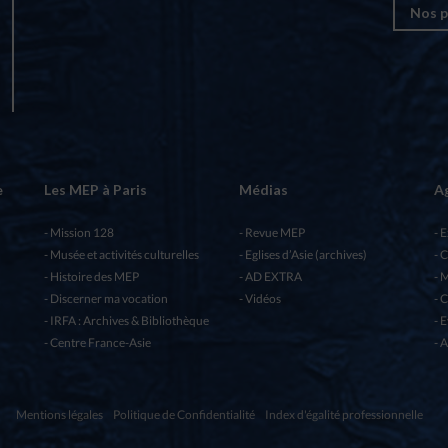
Nos p
e
Les MEP à Paris
Médias
A
Mission 128
Revue MEP
E
Musée et activités culturelles
Eglises d’Asie (archives)
C
Histoire des MEP
AD EXTRA
M
Discerner ma vocation
Vidéos
C
IRFA : Archives & Bibliothèque
E
Centre France-Asie
A
Mentions légales
Politique de Confidentialité
Index d'égalité professionnelle