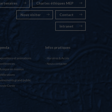
artenaires
Chartes éthiques MEP
Nous visiter
Contact
Intranet
genda
Infos pratiques
xpositions et animations
Horaires & Accès
onférences
Nous contacter
usique en mission
élébrations
vénements grand public
nnée Corée