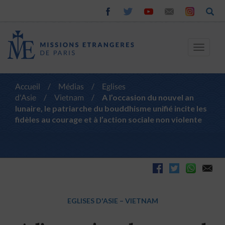
Toggle
navigat
Accueil
/
Médias
/
Eglises
d'Asie
/
Vietnam
/
A l’occasion du nouvel an
lunaire, le patriarche du bouddhisme unifié incite les
fidèles au courage et à l’action sociale non violente
EGLISES D'ASIE
–
VIETNAM