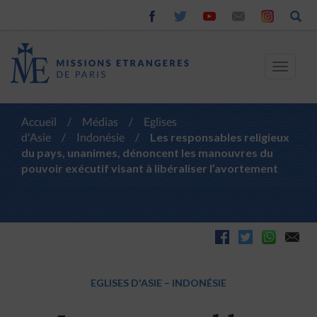
Toggle
navigat
Accueil
/
Médias
/
Eglises
d'Asie
/
Indonésie
/
Les responsables religieux
du pays, unanimes, dénoncent les manouvres du
pouvoir exécutif visant à libéraliser l’avortement
EGLISES D'ASIE
–
INDONÉSIE