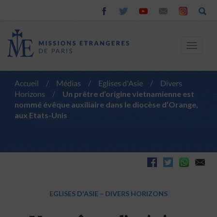
Toggle
navigat
Accueil
/
Médias
/
Eglises d'Asie
/
Divers
Horizons
/
Un prêtre d’origine vietnamienne est
nommé évêque auxiliaire dans le diocèse d’Orange,
aux Etats-Unis
EGLISES D'ASIE
–
DIVERS HORIZONS