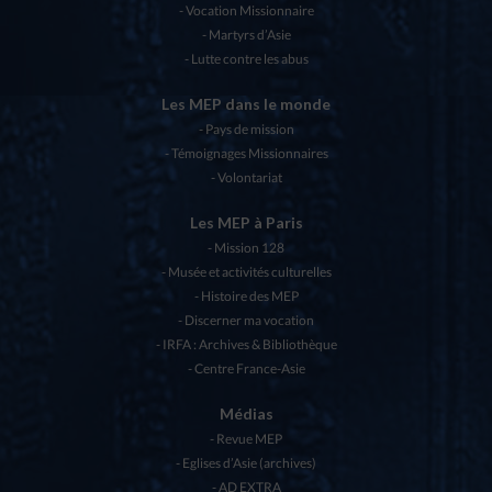
Vocation Missionnaire
Martyrs d’Asie
Lutte contre les abus
Les MEP dans le monde
Pays de mission
Témoignages Missionnaires
Volontariat
Les MEP à Paris
Mission 128
Musée et activités culturelles
Histoire des MEP
Discerner ma vocation
IRFA : Archives & Bibliothèque
Centre France-Asie
Médias
Revue MEP
Eglises d’Asie (archives)
AD EXTRA