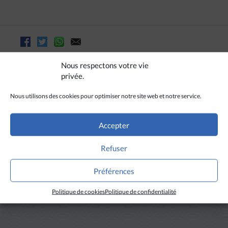
Nous respectons votre vie
privée.
Nous utilisons des cookies pour optimiser notre site web et notre service.
Accepter
Refuser
A LIRE AUSSI
Préférences
Politique de cookies
Politique de confidentialité