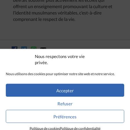
offrent un enseignement promouvant la culture et
l’identité musulmanes véritables, c’est-à-dire
comprenant le respect de la vie.
Nous respectons votre vie
privée.
Nous utilisons des cookies pour optimiser notre site web et notre service.
Accepter
Refuser
Préférences
A LIRE AUSSI
Politique de cookies
Politique de confidentialité