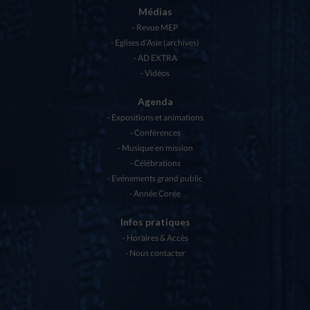
Médias
Revue MEP
Eglises d’Asie (archives)
AD EXTRA
Vidéos
Agenda
Expositions et animations
Conférences
Musique en mission
Célébrations
Evénements grand public
Année Corée
Infos pratiques
Horaires & Accès
Nous contacter