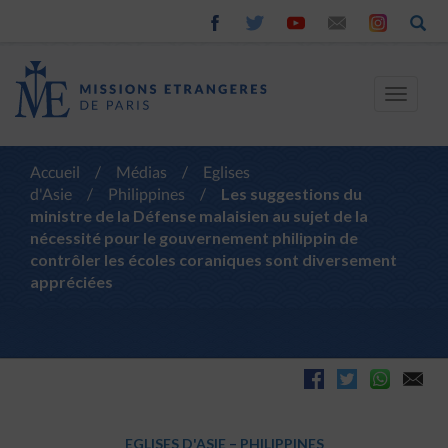
Toggle
navigat
Accueil
/
Médias
/
Eglises
d'Asie
/
Philippines
/
Les suggestions du
ministre de la Défense malaisien au sujet de la
nécessité pour le gouvernement philippin de
contrôler les écoles coraniques sont diversement
appréciées
EGLISES D'ASIE
–
PHILIPPINES