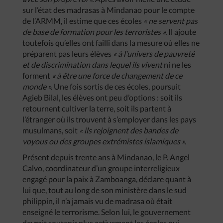
sur l’état des madrasas à Mindanao pour le compte
de l’ARMM, il estime que ces écoles
« ne servent pas
de base de formation pour les terroristes ».
Il ajoute
toutefois qu’elles ont failli dans la mesure où elles ne
préparent pas leurs élèves
« à l’univers de pauvreté
et de discrimination dans lequel ils vivent
ni ne les
forment
« à être une force de changement de ce
monde ».
Une fois sortis de ces écoles, poursuit
Agieb Bilal, les élèves ont peu d’options : soit ils
retournent cultiver la terre, soit ils partent à
l’étranger où ils trouvent à s’employer dans les pays
musulmans, soit
« ils rejoignent des bandes de
voyous ou des groupes extrémistes islamiques ».
Présent depuis trente ans à Mindanao, le P. Angel
Calvo, coordinateur d’un groupe interreligieux
engagé pour la paix à Zamboanga, déclare quant à
lui que, tout au long de son ministère dans le sud
philippin, il n’a jamais vu de madrasa où était
enseigné le terrorisme. Selon lui, le gouvernement
devrait soutenir plus activement les écoles qui