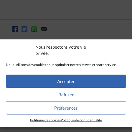
Nous respectons votre vie
privée.
Nous utilisons des cookies pour optimiser notre site web et notre service.
Accepter
Refuser
A LIRE AUSSI
Préférences
Politique de cookies
Politique de confidentialité