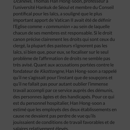
Ucanews
, Thomas Han Hong-soon, professeur à
l’université Hankuk de Séoul et membre du Conseil
pontifical pour les laïcs, a souligné que le plus
important apport de Vatican II avait été de définir
l’Eglise comme
« communion »
au sein de laquelle
chacun de ses membres est responsable. Si le droit
canon précise clairement les droits qui sont ceux du
clergé, la plupart des pasteurs n’ignorent pas les
laïcs, si bien que, pour eux, se focaliser sur le seul
problème de l’affirmation de droits ne semble pas
très avisé. Quant aux accusations portées contre le
fondateur de
Kkottongne
, Han Hong-soon a rappelé
qu’il ne s’agissait pour l’instant que de soupçons et
qu’il ne fallait pas pour autant oublier l’immense
travail accompli par ce service auprès des démunis,
des personnes âgées et des handicapés. Pour ce qui
est du personnel hospitalier, Han Hong-soon a
estimé que les employés des deux établissements en
cause ne devaient pas perdre de vue qu’ils
jouissaient de conditions de travail favorables et de
salaires relativement élevés.