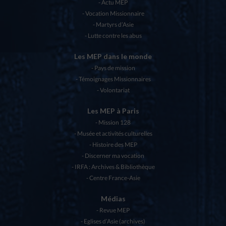
Actu MEP
Vocation Missionnaire
Martyrs d’Asie
Lutte contre les abus
Les MEP dans le monde
Pays de mission
Témoignages Missionnaires
Volontariat
Les MEP à Paris
Mission 128
Musée et activités culturelles
Histoire des MEP
Discerner ma vocation
IRFA : Archives & Bibliothèque
Centre France-Asie
Médias
Revue MEP
Eglises d’Asie (archives)