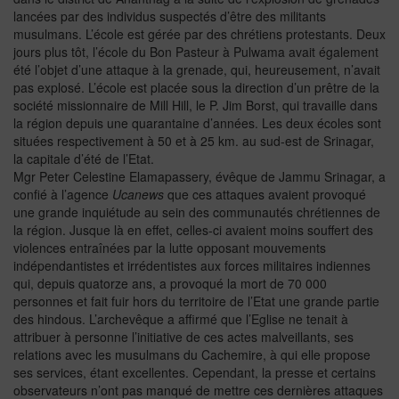
lancées par des individus suspectés d’être des militants
musulmans. L’école est gérée par des chrétiens protestants. Deux
jours plus tôt, l’école du Bon Pasteur à Pulwama avait également
été l’objet d’une attaque à la grenade, qui, heureusement, n’avait
pas explosé. L’école est placée sous la direction d’un prêtre de la
société missionnaire de Mill Hill, le P. Jim Borst, qui travaille dans
la région depuis une quarantaine d’années. Les deux écoles sont
situées respectivement à 50 et à 25 km. au sud-est de Srinagar,
la capitale d’été de l’Etat.
Mgr Peter Celestine Elamapassery, évêque de Jammu Srinagar, a
confié à l’agence
Ucanews
que ces attaques avaient provoqué
une grande inquiétude au sein des communautés chrétiennes de
la région. Jusque là en effet, celles-ci avaient moins souffert des
violences entraînées par la lutte opposant mouvements
indépendantistes et irrédentistes aux forces militaires indiennes
qui, depuis quatorze ans, a provoqué la mort de 70 000
personnes et fait fuir hors du territoire de l’Etat une grande partie
des hindous. L’archevêque a affirmé que l’Eglise ne tenait à
attribuer à personne l’initiative de ces actes malveillants, ses
relations avec les musulmans du Cachemire, à qui elle propose
ses services, étant excellentes. Cependant, la presse et certains
observateurs n’ont pas manqué de mettre ces dernières attaques