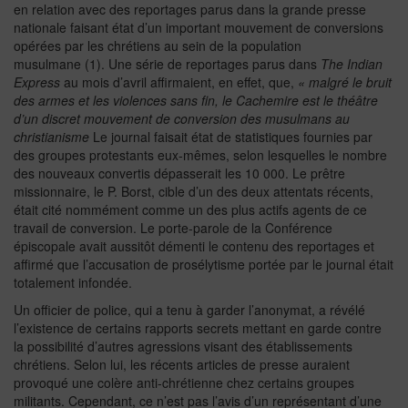
en relation avec des reportages parus dans la grande presse
nationale faisant état d’un important mouvement de conversions
opérées par les chrétiens au sein de la population
musulmane (1). Une série de reportages parus dans
The Indian
Express
au mois d’avril affirmaient, en effet, que,
« malgré le bruit
des armes et les violences sans fin, le Cachemire est le théâtre
d’un discret mouvement de conversion des musulmans au
christianisme
Le journal faisait état de statistiques fournies par
des groupes protestants eux-mêmes, selon lesquelles le nombre
des nouveaux convertis dépasserait les 10 000. Le prêtre
missionnaire, le P. Borst, cible d’un des deux attentats récents,
était cité nommément comme un des plus actifs agents de ce
travail de conversion. Le porte-parole de la Conférence
épiscopale avait aussitôt démenti le contenu des reportages et
affirmé que l’accusation de prosélytisme portée par le journal était
totalement infondée.
Un officier de police, qui a tenu à garder l’anonymat, a révélé
l’existence de certains rapports secrets mettant en garde contre
la possibilité d’autres agressions visant des établissements
chrétiens. Selon lui, les récents articles de presse auraient
provoqué une colère anti-chrétienne chez certains groupes
militants. Cependant, ce n’est pas l’avis d’un représentant d’une