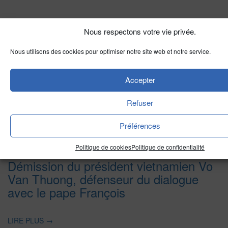
Nous respectons votre vie privée.
Divers Horizons
Nous utilisons des cookies pour optimiser notre site web et notre service.
La revue de presse de la semaine du
Accepter
18 mars
Refuser
LIRE PLUS
→
Préférences
Vietnam
Politique de cookies
Politique de confidentialité
Démission du président vietnamien Vo
Van Thuong, défenseur du dialogue
avec le pape François
LIRE PLUS
→