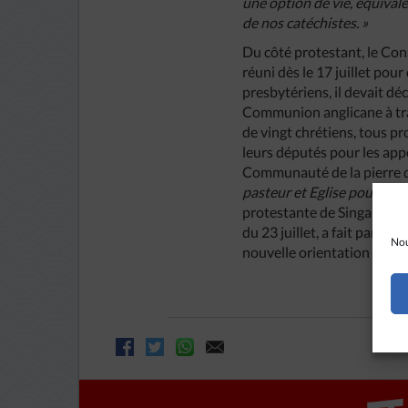
une option de vie, équivale
de nos catéchistes. »
Du côté protestant, le Cons
réuni dès le 17 juillet pou
presbytériens, il devait d
Communion anglicane à tra
de vingt chrétiens, tous p
leurs députés pour les app
Communauté de la pierre d
pasteur et Eglise pourra ad
protestante de Singapour n
du 23 juillet, a fait paraît
Nou
nouvelle orientation annon