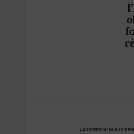
l
o
f
r
La controverse a commen