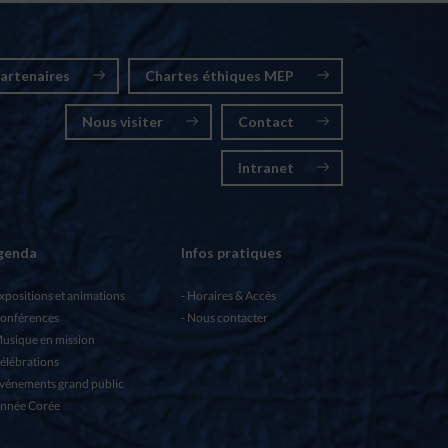
artenaires
Chartes éthiques MEP
Nous visiter
Contact
Intranet
genda
Infos pratiques
xpositions et animations
Horaires & Accès
onférences
Nous contacter
usique en mission
élébrations
vénements grand public
nnée Corée