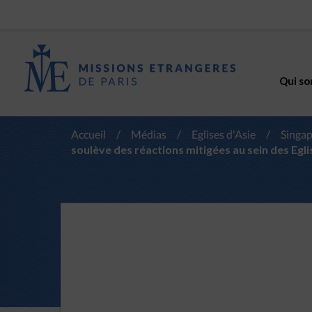
Qui so
Accueil
/
Médias
/
Eglises d'Asie
/
Singa
soulève des réactions mitigées au sein des Egl