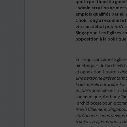
que la politique du gouv
l’administration ne mett
emplois qualifiés par ai
Chok Tong a reconnu le f
vite, un débat public s’e
Singapour. Les Eglises c
opposition à la politiq
En ce qui concerne l’Eglis
bioéthiques de l’archevêch
et opposition à toute
« dis
une personne présentant de
la loi morale naturelle. Pa
justifiés
pouvait-on lire da
communiqué, Anthony Tan,
l’archidiocèse pour le co
irrésistiblement, Singapour
chrétiennes, nous devons 
d’autres religions nous cr