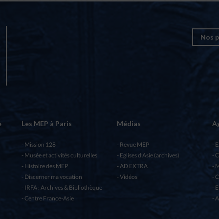
Nos p
e
Les MEP à Paris
Médias
A
Mission 128
Revue MEP
E
Musée et activités culturelles
Eglises d’Asie (archives)
C
Histoire des MEP
AD EXTRA
M
Discerner ma vocation
Vidéos
C
IRFA : Archives & Bibliothèque
E
Centre France-Asie
A