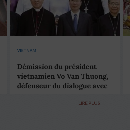
VIETNAM
Démission du président
vietnamien Vo Van Thuong,
défenseur du dialogue avec
le pape François
LIRE PLUS
→