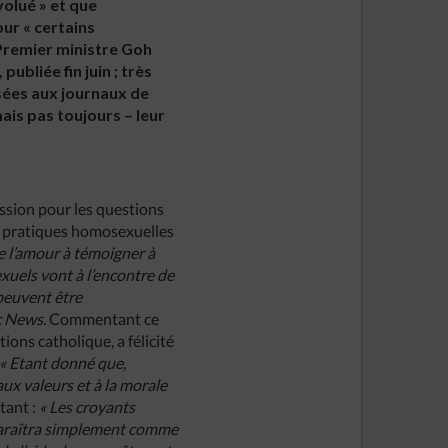
olué » et que
ur « certains
 Premier ministre Goh
bliée fin juin ; très
ssées aux journaux de
ais pas toujours – leur
ssion pour les questions
es pratiques homosexuelles
re l’amour à témoigner à
uels vont à l’encontre de
 peuvent être
c News
. Commentant ce
tions catholique, a félicité
« Etant donné que,
aux valeurs et à la morale
utant :
« Les croyants
apparaîtra simplement comme