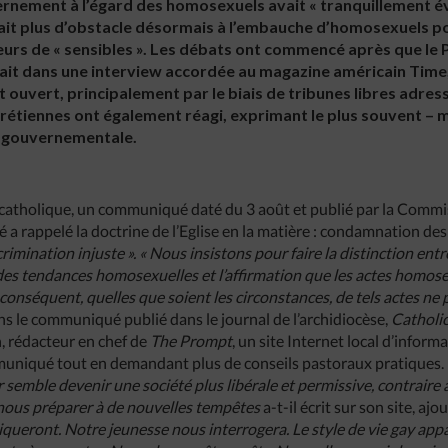
ernement à l’égard des homosexuels avait « tranquillement év
ait plus d’obstacle désormais à l’embauche d’homosexuels po
lleurs de « sensibles ». Les débats ont commencé après que le
ait dans une interview accordée au magazine américain Time, pu
st ouvert, principalement par le biais de tribunes libres adre
hrétiennes ont également réagi, exprimant le plus souvent – m
ue gouvernementale.
e catholique, un communiqué daté du 3 août et publié par la Commi
é a rappelé la doctrine de l’Eglise en la matière : condamnation d
crimination injuste ». « Nous insistons pour faire la distinction ent
s tendances homosexuelles et l’affirmation que les actes homosex
r conséquent, quelles que soient les circonstances, de tels actes ne
ns le communiqué publié dans le journal de l’archidiocèse,
Catholi
 rédacteur en chef de
The Prompt
, un site Internet local d’informa
mmuniqué tout en demandant plus de conseils pastoraux pratiques.
 semble devenir une société plus libérale et permissive, contraire 
nous préparer à de nouvelles tempêtes
a-t-il écrit sur son site, ajo
itiqueront. Notre jeunesse nous interrogera. Le style de vie gay 