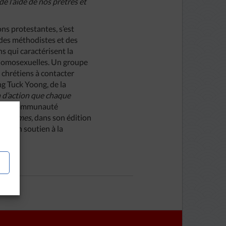
e l’aide de nos prêtres et
ns protestantes, s’est
, des méthodistes et des
 qui caractérisent la
 homosexuelles. Un groupe
 chrétiens à contacter
ng Tuck Yoong, de la
n d’action que chaque
ue la communauté
its Times,
dans son édition
n plein soutien à la