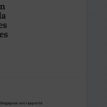
un
la
es
es
e Singapour ont rapporté