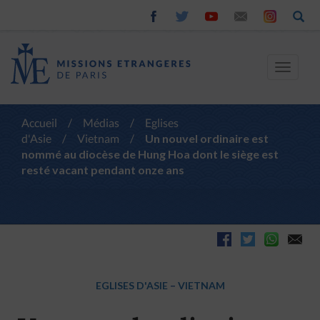
Toggle
navigat
Accueil
/
Médias
/
Eglises
d'Asie
/
Vietnam
/
Un nouvel ordinaire est
nommé au diocèse de Hung Hoa dont le siège est
resté vacant pendant onze ans
EGLISES D'ASIE
–
VIETNAM