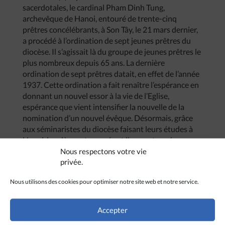
sacerdotales, le cardinal Pham Dinh Tung,
archevêque de Hanoi, entouré de trente-cinq
prêtres concélébrants, à Son Tây, le 21 mars dernier,
a procédé à l’ordination de sept jeunes prêtres du
diocèse. Il s’agissait là du groupe de jeunes prêtres le
plus nombreux depuis 65 ans. La dernière
ordination de sept prêtres datait, en effet de l’année
1937. Cette ordination a fait renaître l’espérance en
donnant un nouvel essor à la vie de l’Eglise,
espérance que vient intensifier la nouvelle de la
nomination d’un nouvel évêque. Désormais, grâce
aux séminaristes du diocèse faisant leurs études à
Hanoi, la relève est assurée et l’on peut espérer que
sept à dix nouveaux prêtres pourront être ordonnés
Nous respectons votre vie
privée.
tous les deux ans.
Nous utilisons des cookies pour optimiser notre site web et notre service.
Accepter