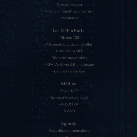
Pays de mission
Témoignages Missionnaires
Volontariat
Les MEP à Paris
Mission 128
Musée et activités culturelles
Histoire des MEP
Discerner ma vocation
IRFA : Archives & Bibliothèque
Centre France-Asie
Médias
Revue MEP
Eglises d’Asie (archives)
AD EXTRA
Vidéos
Agenda
Expositions et animations