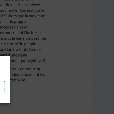
antile reste assez élevé
our mille). Ce n’est pas le
 18 % alors que la moyenne
impact du progrès
nces sociales et
 pourraient l’inciter. Il
é tout le bénéfice possible
 la majorité du peuple
o Cai, Tra Vinh, Gia Lai,
gard d’une seule
ge économique significatif.
aissent tous entendre que
s profondes concernant les
de l’entreprise.