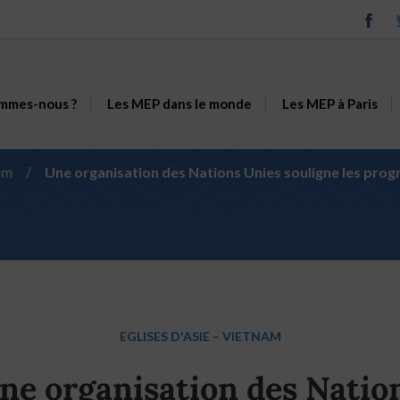
mmes-nous ?
Les MEP dans le monde
Les MEP à Paris
am
/
Une organisation des Nations Unies souligne les pro
EGLISES D'ASIE
–
VIETNAM
ne organisation des Natio