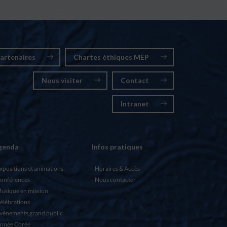
artenaires
Chartes éthiques MEP
Nous visiter
Contact
Intranet
genda
Infos pratiques
xpositions et animations
Horaires & Accès
onférences
Nous contacter
usique en mission
élébrations
vénements grand public
nnée Corée