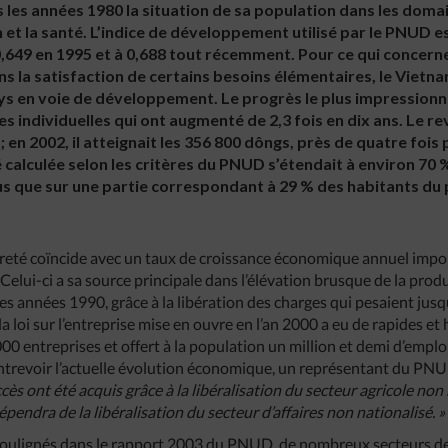
les années 1980 la situation de sa population dans les domain
n et la santé. L’indice de développement utilisé par le PNUD e
 0,649 en 1995 et à 0,688 tout récemment. Pour ce qui concern
ns la satisfaction de certains besoins élémentaires, le Vietna
ys en voie de développement. Le progrès le plus impressionn
s individuelles qui ont augmenté de 2,3 fois en dix ans. Le
; en 2002, il atteignait les 356 800 dôngs, près de quatre fois 
 calculée selon les critères du PNUD s’étendait à environ 70 %
plus que sur une partie correspondant à 29 % des habitants du 
reté coïncide avec un taux de croissance économique annuel import
elui-ci a sa source principale dans l’élévation brusque de la produc
 années 1990, grâce à la libération des charges qui pesaient jusque 
la loi sur l’entreprise mise en ouvre en l’an 2000 a eu de rapides et
000 entreprises et offert à la population un million et demi d’emplo
entrevoir l’actuelle évolution économique, un représentant du PNU
s ont été acquis grâce à la libéralisation du secteur agricole non n
ndra de la libéralisation du secteur d’affaires non nationalisé. »
soulignés dans le rapport 2003 du PNUD, de nombreux secteurs de 