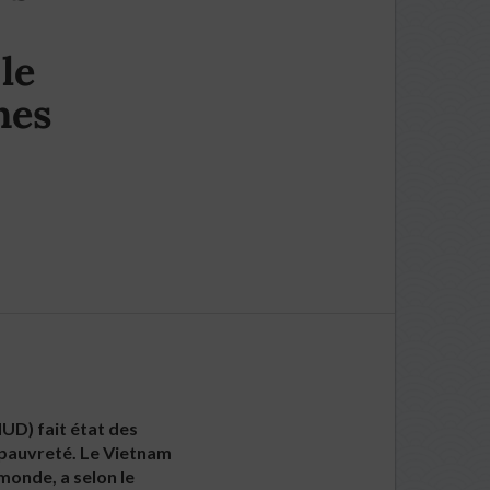
le
hes
UD) fait état des
 pauvreté. Le Vietnam
monde, a selon le