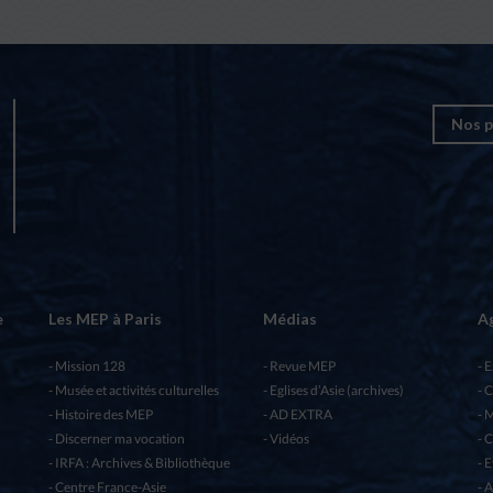
Nos p
e
Les MEP à Paris
Médias
A
Mission 128
Revue MEP
E
Musée et activités culturelles
Eglises d’Asie (archives)
C
Histoire des MEP
AD EXTRA
M
Discerner ma vocation
Vidéos
C
IRFA : Archives & Bibliothèque
E
Centre France-Asie
A