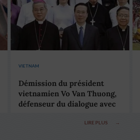
VIETNAM
Démission du président
vietnamien Vo Van Thuong,
défenseur du dialogue avec
le pape François
LIRE PLUS
→