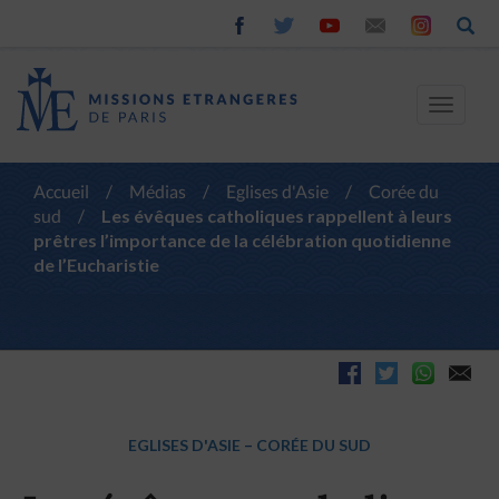
Toggle
navigat
Accueil
/
Médias
/
Eglises d'Asie
/
Corée du
sud
/
Les évêques catholiques rappellent à leurs
prêtres l’importance de la célébration quotidienne
de l’Eucharistie
EGLISES D'ASIE
–
CORÉE DU SUD