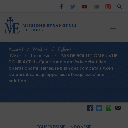
Toggle
navigat
Accueil
/
Médias
/
Eglises
d'Asie
/
Indonésie
/
PAS DE SOLUTION EN VUE
POUR ACEH – Quatre mois après le début des
opérations militaires, le bilan des combats à Aceh
s’alourdit sans qu’apparaisse l’esquisse d’une
solution
EGLISES D'ASIE
–
INDONÉSIE