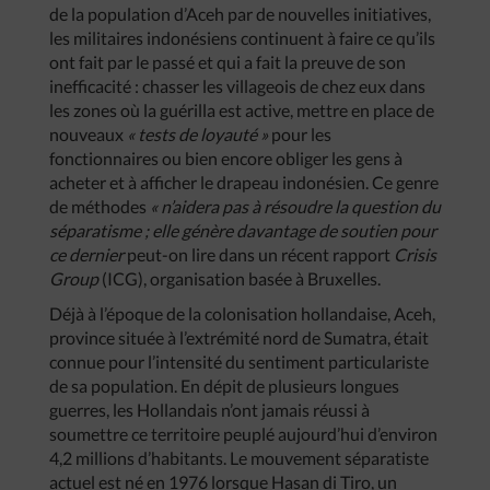
de la population d’Aceh par de nouvelles initiatives,
les militaires indonésiens continuent à faire ce qu’ils
ont fait par le passé et qui a fait la preuve de son
inefficacité : chasser les villageois de chez eux dans
les zones où la guérilla est active, mettre en place de
nouveaux
« tests de loyauté »
pour les
fonctionnaires ou bien encore obliger les gens à
acheter et à afficher le drapeau indonésien. Ce genre
de méthodes
« n’aidera pas à résoudre la question du
séparatisme ; elle génère davantage de soutien pour
ce dernier
peut-on lire dans un récent rapport
Crisis
Group
(ICG), organisation basée à Bruxelles.
Déjà à l’époque de la colonisation hollandaise, Aceh,
province située à l’extrémité nord de Sumatra, était
connue pour l’intensité du sentiment particulariste
de sa population. En dépit de plusieurs longues
guerres, les Hollandais n’ont jamais réussi à
soumettre ce territoire peuplé aujourd’hui d’environ
4,2 millions d’habitants. Le mouvement séparatiste
actuel est né en 1976 lorsque Hasan di Tiro, un