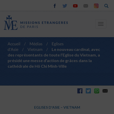
Toggle
navigat
Accueil
/
Médias
/
Eglises
d'Asie
/
Vietnam
/
Le nouveau cardinal, avec
des représentants de toute l’Eglise du Vietnam, a
présidé une messe d’action de grâces dans la
cathédrale de Hô Chi Minh-Ville
EGLISES D'ASIE
–
VIETNAM