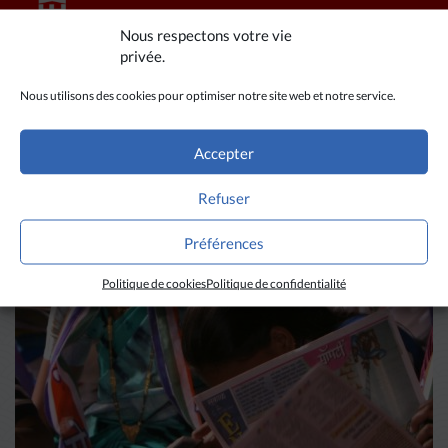
Nous respectons votre vie
privée.
Nous utilisons des cookies pour optimiser notre site web et notre service.
A LIRE AUSSI
Accepter
Refuser
Préférences
Politique de cookies
Politique de confidentialité