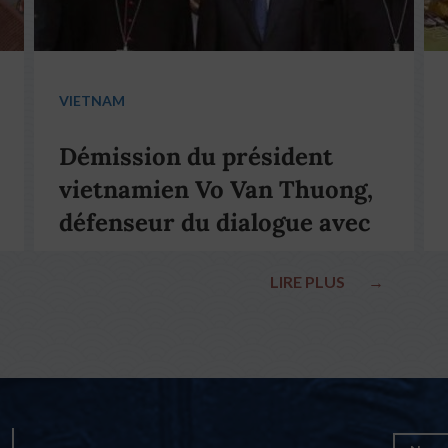
VIETNAM
Démission du président
vietnamien Vo Van Thuong,
défenseur du dialogue avec
le pape François
LIRE PLUS
→