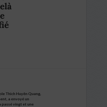
elà
ue
fié
érable Thich Huyên Quang,
ment, a envoyé un
a passé vingt et une