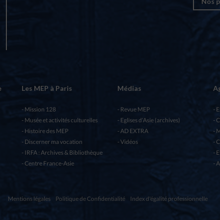
Nos p
e
Les MEP à Paris
Médias
A
Mission 128
Revue MEP
E
Musée et activités culturelles
Eglises d’Asie (archives)
C
Histoire des MEP
AD EXTRA
M
Discerner ma vocation
Vidéos
C
IRFA : Archives & Bibliothèque
E
Centre France-Asie
A
Mentions légales
Politique de Confidentialité
Index d'égalité professionnelle