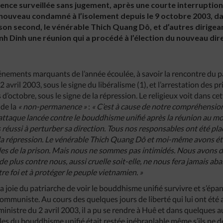
dence surveillée sans jugement, après une courte interruption 
nouveau condamné à l’isolement depuis le 9 octobre 2003, date
son second, le vénérable Thich Quang Dô, et d’autres dirige
nh Dinh une réunion qui a procédé à l’élection du nouveau dire
nements marquants de l’année écoulée, à savoir la rencontre du p
 avril 2003, sous le signe du libéralisme (1), et l’arrestation des p
’octobre, sous le signe de la répression. Le religieux voit dans ce
 de la
« non-permanence »
:
« C’est à cause de notre compréhension 
attaque lancée contre le bouddhisme unifié après la réunion au 
s réussi à perturber sa direction. Tous nos responsables ont été pla
la répression. Le vénérable Thich Quang Dô et moi-même avons été
les de la prison. Mais nous ne sommes pas intimidés. Nous avons 
de plus contre nous, aussi cruelle soit-elle, ne nous fera jamais a
e foi et à protéger le peuple vietnamien. »
 joie du patriarche de voir le bouddhisme unifié survivre et s’épan
ommuniste. Au cours des quelques jours de liberté qui lui ont été 
inistre du 2 avril 2003, il a pu se rendre à Huê et dans quelques au
èles du bouddhisme unifié était restée inébranlable même s’ils ne 