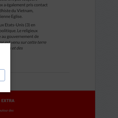
eux a également pris contact
ddhiste du Vietnam,
cienne Eglise.
ux Etats-Unis (3) en
olitique. Le religieux
ite au gouvernement de
e est venu sur cette terre
sermons et des