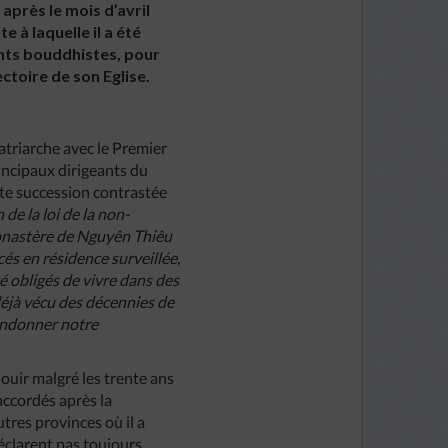
après le mois d’avril
 à laquelle il a été
ants bouddhistes, pour
ctoire de son Eglise.
atriarche avec le Premier
rincipaux dirigeants du
tte succession contrastée
de la loi de la non-
monastère de Nguyên Thiêu
cés en résidence surveillée,
 obligés de vivre dans des
déjà vécu des décennies de
bandonner notre
ouir malgré les trente ans
accordés après la
tres provinces où il a
déclarent pas toujours