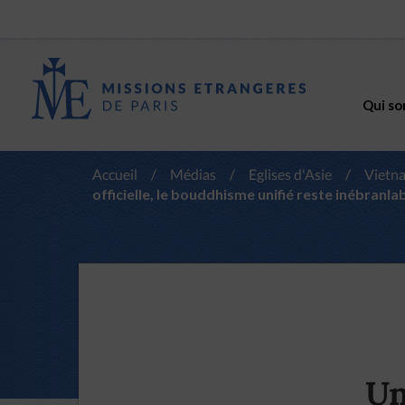
Qui so
Accueil
/
Médias
/
Eglises d'Asie
/
Vietn
officielle, le bouddhisme unifié reste inébranla
Un