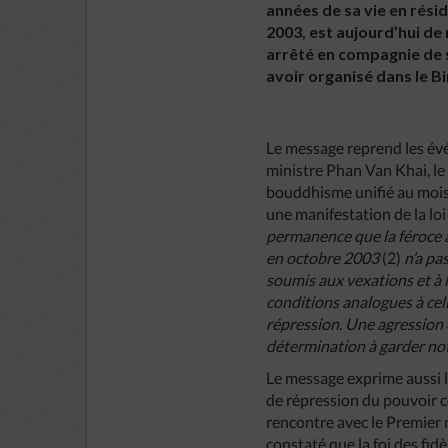
années de sa vie en rési
2003, est aujourd’hui de 
arrêté en compagnie de 
avoir organisé dans le Bi
Le message reprend les évé
ministre Phan Van Khai, le 2
bouddhisme unifié au mois d
une manifestation de la loi
permanence que la féroce 
en octobre 2003
(2)
n’a pa
soumis aux vexations et à 
conditions analogues à cel
répression. Une agression 
détermination à garder notr
Le message exprime aussi la
de répression du pouvoir c
rencontre avec le Premier m
constaté que la foi des fid