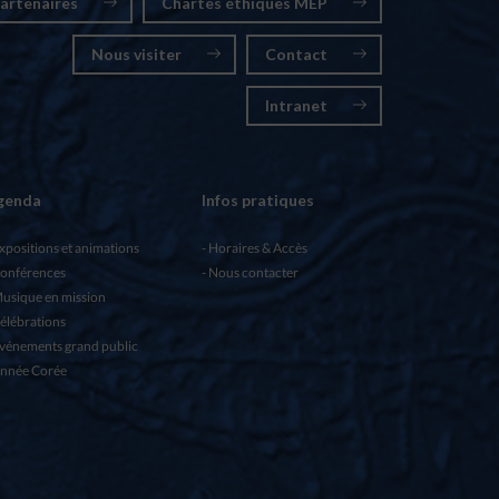
artenaires
Chartes éthiques MEP
Nous visiter
Contact
Intranet
genda
Infos pratiques
xpositions et animations
Horaires & Accès
onférences
Nous contacter
usique en mission
élébrations
vénements grand public
nnée Corée