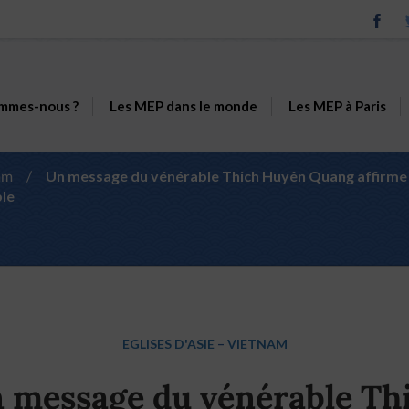
mmes-nous ?
Les MEP dans le monde
Les MEP à Paris
am
/
Un message du vénérable Thich Huyên Quang affirme q
ble
EGLISES D'ASIE
–
VIETNAM
 message du vénérable Th