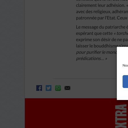
clairement leur adhésion.
«
avec des religieux, adhéran
patronnée par l’Etat. Ceux-
Le message du patriarche é
espérant que cette
« torch
exprime son désir de ne pa
laisser le bouddhisme s’enga
pour purifier le monde et d
prédications… »
Nou