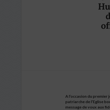
Hu
d
of
A l’occasion du premier j
patriarche de l’Eglise b
message de voux aux fidèl