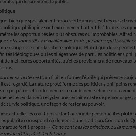
nérale, qui désorientent le public.
olitique
ue, bien que spécialement féroce cette année, est très caractéristi
la politique philippine sont extrêmement attentifs à toutes les op
 même les opportunités les plus obscures ou improbables. Alfred M
que :
« Ils sont prêts à travailler avec toute personne qui travaillera
 en souplesse dans la sphère politique. Plutôt que de se permettr
finités idéologiques ou les allégeances de parti, les politiciens phi
nt de meilleures opportunités, qu’elles proviennent de nouveaux 
ations.
tourner sa veste »
est ‘, un fruit en forme d’étoile qui présente tou
 il est regardé. La nature protéiforme des politiciens philippins ren
ions en perpétuel effondrement et remaniement selon le mouvement
une nette tendance à recycler une certaine caste de personnages, t
de survie politique, une façon de rester au pouvoir.
ourse actuelle, les coalitions se font autour de personnalités plutô
la popularité correspond réellement à une tradition. Conrado de Qui
emarque fort à propos :
« Ce ne sont pas les principes, ou la morali
raison d’être, c’est l’ambition. »