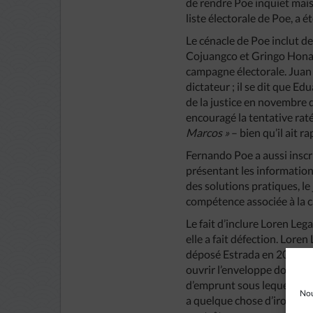
de rendre Poe inquiet mais 
liste électorale de Poe, a
Le cénacle de Poe inclut d
Cojuangco et Gringo Honas
campagne électorale. Juan P
dictateur ; il se dit que E
de la justice en novembre 
encouragé la tentative raté
Marcos »
– bien qu’il ait 
Fernando Poe a aussi inscr
présentant les information
des solutions pratiques, le
compétence associée à la 
Le fait d’inclure Loren Leg
elle a fait défection. Lor
déposé Estrada en 2001. El
ouvrir l’enveloppe dont on 
d’emprunt sous lequel le pr
Nou
a quelque chose d’ironique.