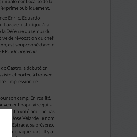
, initialement écarté de la
 s’exprime publiquement.
nce Enrile, Eduardo
 bagage historique à la
de la Défense du temps du
ative de révocation du chef
ion, est soupçonné d’avoir
lé FPJ
« le nouveau
i de Castro, a débuté en
siste et portée à trouver
tre l’impression de
pour son camp. En réalité,
mouvement populaire qui a
le Sénat a voté pour ne pas
nom de Jose Velarde, le nom
camp d’Estrada, sa présence
urs de chaque parti. Il y a