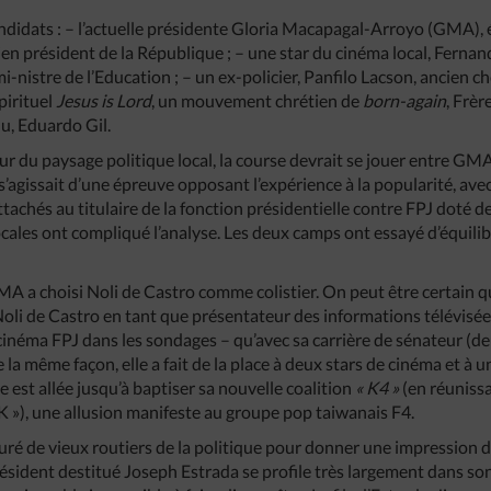
andidats : – l’actuelle présidente Gloria Macapagal-Arroyo (GMA)
cien président de la République ; – une star du cinéma local, Fernand
i-nistre de l’Education ; – un ex-policier, Panfilo Lacson, ancien ch
spirituel
Jesus is Lord
, un mouvement chrétien de
born-again
, Frèr
u, Eduardo Gil.
du paysage politique local, la course devrait se jouer entre GMA, 5
 s’agissait d’une épreuve opposant l’expérience à la popularité, a
chés au titulaire de la fonction présidentielle contre FPJ doté de 
cales ont compliqué l’analyse. Les deux camps ont essayé d’équilibr
MA a choisi Noli de Castro comme colistier. On peut être certain qu
Noli de Castro en tant que présentateur des informations télévisée
 cinéma FPJ dans les sondages – qu’avec sa carrière de sénateur (de
e la même façon, elle a fait de la place à deux stars de cinéma et à 
lle est allée jusqu’à baptiser sa nouvelle coalition
« K4 »
(en réuniss
 K »), une allusion manifeste au groupe pop taiwanais F4.
touré de vieux routiers de la politique pour donner une impression
ésident destitué Joseph Estrada se profile très largement dans son 