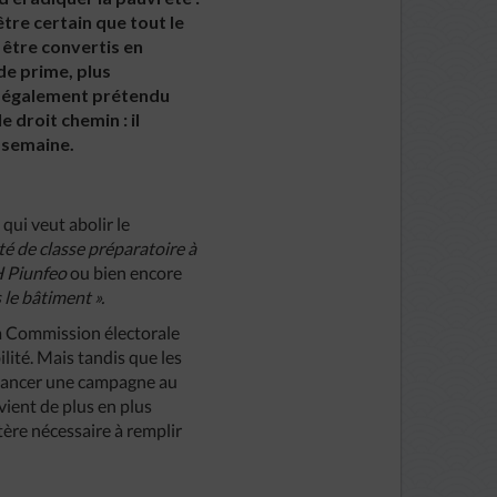
être certain que tout le
 être convertis en
de prime, plus
, a également prétendu
 droit chemin : il
r semaine.
qui veut abolir le
ité de classe préparatoire à
H Piunfeo
ou bien encore
le bâtiment ».
a Commission électorale
lité. Mais tandis que les
e lancer une campagne au
evient de plus en plus
tère nécessaire à remplir