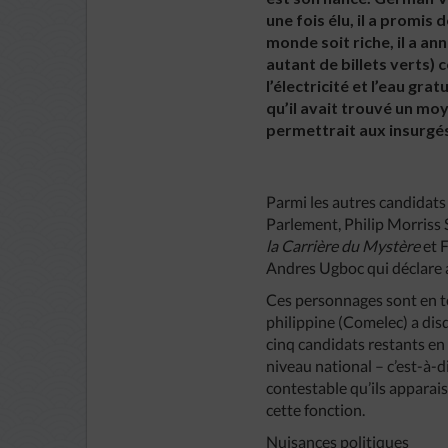
une fois élu, il a promis 
monde soit riche, il a an
autant de billets verts)
l’électricité et l’eau gr
qu’il avait trouvé un moy
permettrait aux insurgés
Parmi les autres candidats 
Parlement, Philip Morriss
la Carrière du Mystère
et 
Andres Ugboc qui déclare a
Ces personnages sont en tê
philippine (Comelec) a disq
cinq candidats restants en
niveau national – c’est-à-di
contestable qu’ils apparais
cette fonction.
Nuisances politiques