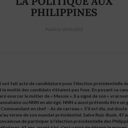
LA POLITIQUE AUX
PHILIPPINES
Publié le 18/03/2010
i ont fait acte de candidature pour l’élection présidentielle 
nt la moitié des candidats n’étaient pas fous. En posant sa ca
aré exercer le métier de « Messie ». Il a signé de son « vrai no
nnahaisn ou NNN en abrégé. NNN a aussi prétendu être un gé
ommandant en chef – As de carreau ». S’il est élu, nul doute 
’au terme de son mandat présidentiel. Salve Ruiz-Bush, 47 an
nvaincue de participer à l’élection présidentielle des Philippi
lladarez, 61 ans, quant à lui, s’est vanté de détenir le moyen