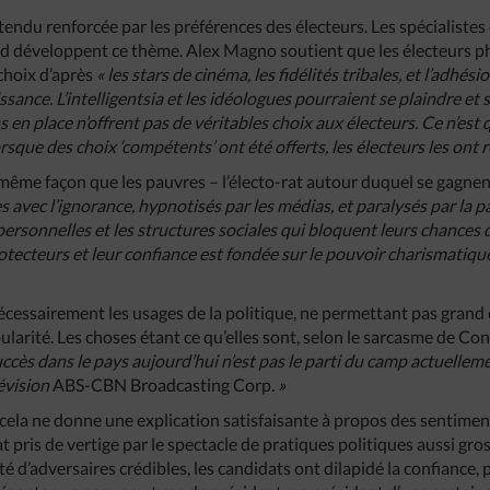
tendu renforcée par les préférences des électeurs. Les spécialistes
 développent ce thème. Alex Magno soutient que les électeurs phi
choix d’après
« les stars de cinéma, les fidélités tribales, et l’adhé
sance. L’intelligentsia et les idéologues pourraient se plaindre et s
s en place n’offrent pas de véritables choix aux électeurs. Ce n’est 
que des choix ‘compétents’ ont été offerts, les électeurs les ont re
même façon que les pauvres – l’électo-rat autour duquel se gagnen
es avec l’ignorance, hypnotisés par les médias, et paralysés par la p
 personnelles et les structures sociales qui bloquent leurs chances d
otecteurs et leur confiance est fondée sur le pouvoir charismatiq
écessairement les usages de la politique, ne permettant pas grand
ularité. Les choses étant ce qu’elles sont, selon le sarcasme de C
succès dans le pays aujourd’hui n’est pas le parti du camp actuellem
lévision
ABS-CBN Broadcasting Corp
. »
 cela ne donne une explication satisfaisante à propos des sentimen
 pris de vertige par le spectacle de pratiques politiques aussi gross
té d’adversaires crédibles, les candidats ont dilapidé la confiance,