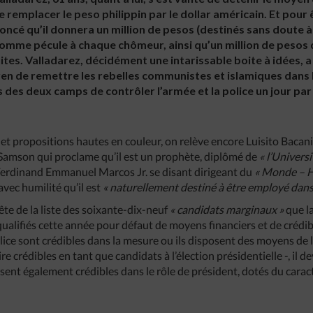
de remplacer le peso philippin par le dollar américain. Et pour 
noncé qu’il donnera un million de pesos (destinés sans doute à
 comme pécule à chaque chômeur, ainsi qu’un million de pesos 
atuites. Valladarez, décidément une intarissable boite à idées
en de remettre les rebelles communistes et islamiques dans le
 des deux camps de contrôler l’armée et la police un jour pa
et propositions hautes en couleur, on relève encore Luisito Bacani 
 Samson qui proclame qu’il est un prophète, diplômé de
« l’Univers
Ferdinand Emmanuel Marcos Jr. se disant dirigeant du
« Monde – 
vec humilité qu’il est
« naturellement destiné à être employé dans 
te de la liste des soixante-dix-neuf
« candidats marginaux »
que l
ualifiés cette année pour défaut de moyens financiers et de crédibi
 lice sont crédibles dans la mesure ou ils disposent des moyens d
re crédibles en tant que candidats à l’élection présidentielle -, il d
sent également crédibles dans le rôle de président, dotés du carac