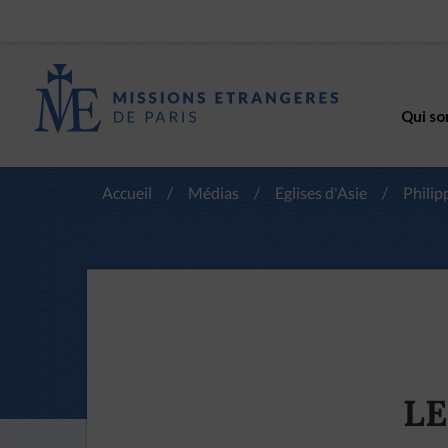
Qui so
Accueil
/
Médias
/
Eglises d'Asie
/
Philip
LE