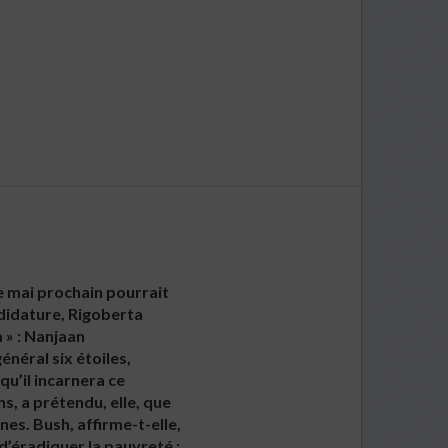
de mai prochain pourrait
ndidature, Rigoberta
m » : Nanjaan
néral six étoiles,
qu’il incarnera ce
s, a prétendu, elle, que
nes. Bush, affirme-t-elle,
 d’éradiquer la pauvreté :