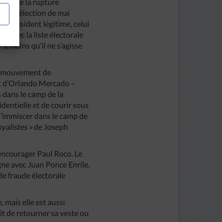
ées de la rupture
çon, l’élection de mai
le président légitime, celui
, avec la liste électorale
 à moins qu’il ne s’agisse
te mouvement de
et d’Orlando Mercado –
 dans le camp de la
identielle et de courir sous
 s’immiscer dans le camp de
oyalistes »
de Joseph
’encourager Paul Roco. Le
agne avec Juan Ponce Enrile,
 de fraude électorale
 mais elle est aussi
it de retourner sa veste ou