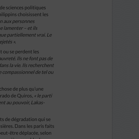
 de sciences politiques
lippins choisissent les
sion aux personnes
e lamenter – et ils
que partiellement vrai. Le
jetés ».
t ou se perdent les
auvreté. Ils ne font pas de
ans la vie. Ils recherchent
ue compassionnel de tel ou
 chose de plus qu’une
onrado de Quiros,
« le parti
ent au pouvoir, Lakas-
ts de dégradation qui se
ières. Dans les paris faits
 peut-être déplacée, selon