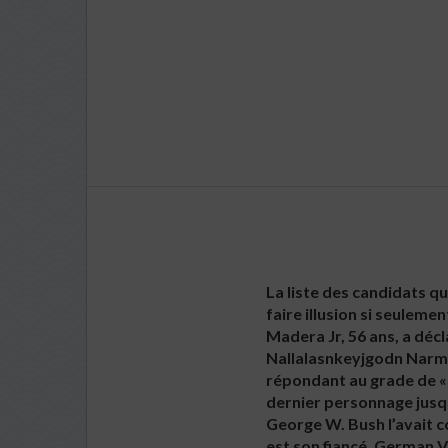
La liste des candidats qu
faire illusion si seuleme
Madera Jr, 56 ans, a décl
Nallalasnkeyjgodn Narma
répondant au grade de « C
dernier personnage jusqu
George W. Bush l’avait co
est son fiancé. German Va