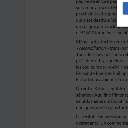
peut-être encore peu de t
survenue au sein d’EDSA 
prochain était supposée pro
qui a été destitué (Joseph 
de chaque parti incluant à 
d’EDSA 2 lui-même – semble
Même la distinction entre 
« réconciliation »
trans-pa
tous des chevaux sur le re
présidente. Il y a quelques 
les couleurs de
« K4
Miriam
Fernando Poe. Les Philippi
Estrada qui avaient tenté 
Un autre K4 susceptible de
sénateur Aquilino Pimentel,
celui-là même qui l’avait fa
quelques années plus tard
La véritable impression qui
dégradante. Un commentateu