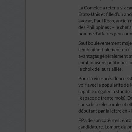
La Comelec a retenu six c
Etats-Unis et fille d’un an
avocat, Paul Roco, ancien m
des Philippines ; – le chef 
homme d’affaires peu conn
Sauf bouleversement majeur 
semblait initialement qu’il
avantages généralement atta
combinaisons politiques lo
le choix de leurs alliés.
Pour la vice-présidence, G
voir avec la popularité de 
capable d’égaler la star de
l’espace de trente mois). D
sur sa liste électorale, et e
débutant par la lettre en «
FPJ, de son côté, s’est en
candidature. L’ombre du pr