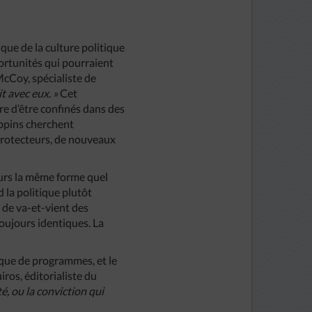
que de la culture politique
portunités qui pourraient
cCoy, spécialiste de
it avec eux. »
Cet
e d’être confinés dans des
lippins cherchent
protecteurs, de nouveaux
jours la même forme quel
d la politique plutôt
 de va-et-vient des
oujours identiques. La
t que de programmes, et le
ros, éditorialiste du
té, ou la conviction qui