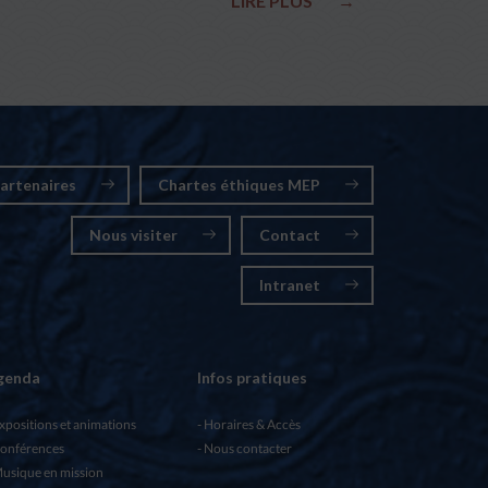
LIRE PLUS
→
artenaires
Chartes éthiques MEP
Nous visiter
Contact
Intranet
genda
Infos pratiques
xpositions et animations
Horaires & Accès
onférences
Nous contacter
usique en mission