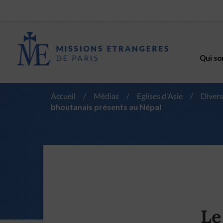
Qui so
Accueil
/
Médias
/
Eglises d'Asie
/
Divers
bhoutanais présents au Népal
Le