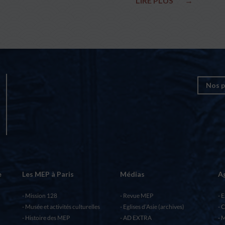
LIRE PLUS
→
Nos p
e
Les MEP à Paris
Médias
A
Mission 128
Revue MEP
E
Musée et activités culturelles
Eglises d’Asie (archives)
C
Histoire des MEP
AD EXTRA
M