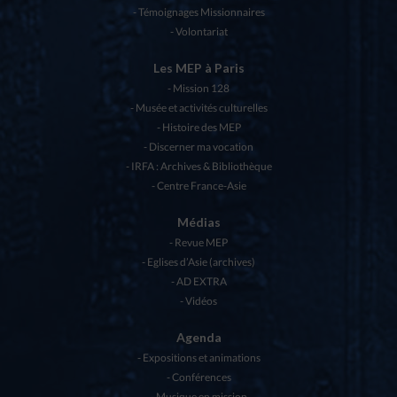
Témoignages Missionnaires
Volontariat
Les MEP à Paris
Mission 128
Musée et activités culturelles
Histoire des MEP
Discerner ma vocation
IRFA : Archives & Bibliothèque
Centre France-Asie
Médias
Revue MEP
Eglises d’Asie (archives)
AD EXTRA
Vidéos
Agenda
Expositions et animations
Conférences
Musique en mission