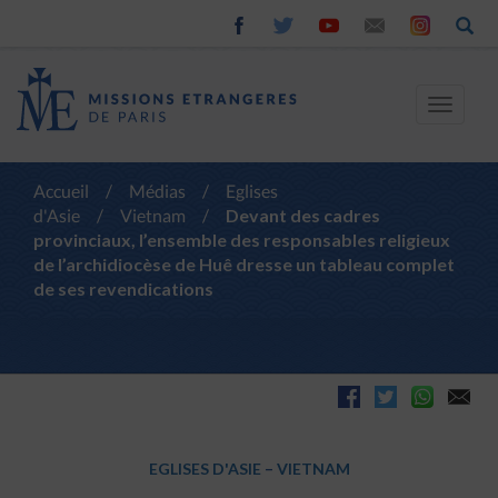
Toggle
navigat
Accueil
/
Médias
/
Eglises
d'Asie
/
Vietnam
/
Devant des cadres
provinciaux, l’ensemble des responsables religieux
de l’archidiocèse de Huê dresse un tableau complet
de ses revendications
EGLISES D'ASIE
–
VIETNAM