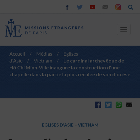
Toggle
navigat
Accueil
/
Médias
/
Eglises
d'Asie
/
Vietnam
/
Le cardinal archevêque de
Hô Chi Minh-Ville inaugure la construction d’une
chapelle dans la partie la plus reculée de son diocèse
EGLISES D'ASIE
–
VIETNAM