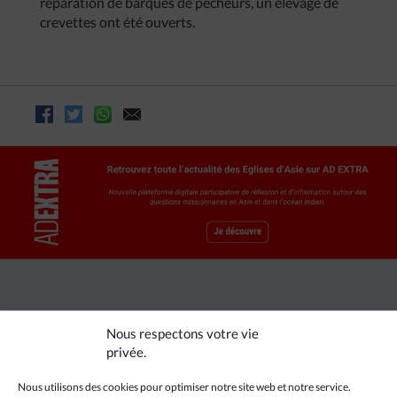
réparation de barques de pécheurs, un élevage de
crevettes ont été ouverts.
Nous respectons votre vie
A LIRE AUSSI
privée.
Nous utilisons des cookies pour optimiser notre site web et notre service.