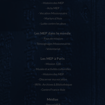
Histoire des MEP
Actu MEP
Vocation Missionnaire
Martyrs d’Asie
Lutte contre les abus
Les MEP dans le monde
Pays de mission
Témoignages Missionnaires
Volontariat
Les MEP à Paris
Mission 128
Musée et activités culturelles
Histoire des MEP
Discerner ma vocation
IRFA : Archives & Bibliothèque
Centre France-Asie
Médias
Revue MEP