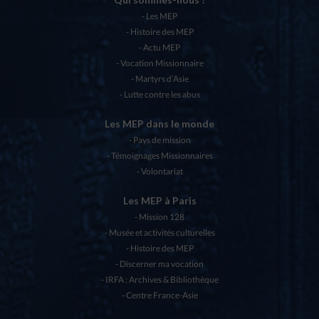
Les MEP
Histoire des MEP
Actu MEP
Vocation Missionnaire
Martyrs d’Asie
Lutte contre les abus
Les MEP dans le monde
Pays de mission
Témoignages Missionnaires
Volontariat
Les MEP à Paris
Mission 128
Musée et activités culturelles
Histoire des MEP
Discerner ma vocation
IRFA : Archives & Bibliothèque
Centre France-Asie