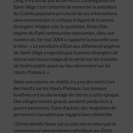
Lang, il n’y aurait pas eu de morts. La délégation du
Saint-Siège s’est contenté de remercier le président
du Comité populaire provincial de ces informations
sans commentaire ni critique à l’égard de la presse
étrangère. Malgré cela, le quotidien,
Nhân Dân
,
organe du Parti communiste vietnamien, dans son
numéro du 1er mai 2004 a rapporté la nouvelle sous
le titre :
« Le secrétaire d’Etat aux Affaires étrangères
du Saint-Siège a regretté que la presse étrangère ait
donné une fausse image de la vérité sur les troubles
de l’ordre public ayant eu lieu récemment sur les
Hauts Plateaux. »
Selon une source, en réalité, il y a eu des morts lors
des heurts sur les Hauts Plateaux. Les pompes
funèbres ont eu davantage de clients à cette époque.
Des villages monta-gnards auraient perdu trois à
quatre personnes. Dans d’autres, des vingtaines de
personnes n’auraient pas regagné leurs domiciles.
(1)
Vietcatholic.News
est un site mis en place par la
communauté vietnamienne catholique aux Etats-