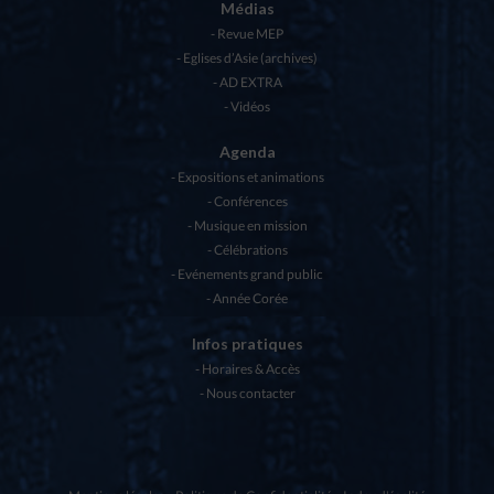
Médias
Revue MEP
Eglises d’Asie (archives)
AD EXTRA
Vidéos
Agenda
Expositions et animations
Conférences
Musique en mission
Célébrations
Evénements grand public
Année Corée
Infos pratiques
Horaires & Accès
Nous contacter