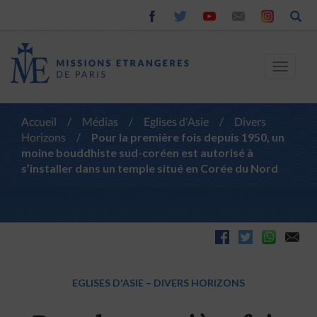
Toggle
navigat
Accueil
/
Médias
/
Eglises d'Asie
/
Divers
Horizons
/
Pour la première fois depuis 1950, un
moine bouddhiste sud-coréen est autorisé à
s’installer dans un temple situé en Corée du Nord
EGLISES D'ASIE
–
DIVERS HORIZONS