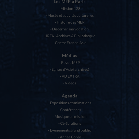
Les MEP à Paris
Mission 128
Musée et activités culturelles
Histoire des MEP
Discerner ma vocation
IRFA : Archives & Bibliothèque
Centre France-Asie
Médias
Revue MEP
Eglises d’Asie (archives)
AD EXTRA
Vidéos
Agenda
Expositions et animations
Conférences
Musique en mission
Célébrations
Evénements grand public
Année Corée