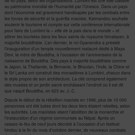
de 40 pays, selon les organisateurs. Lumbini est une ville classée
au patrimoine mondial de l’humanité par l’Unesco. Dans un pays
dont l’économie est gravement handicapée par les combats entre
les forces de sécurité et la guérilla maoïste, Katmandou souhaite
soutenir le tourisme et compte sur cette conférence internationale
pour faire de Lumbini la
« ville de la paix dans le monde »
et
attirer les touristes dans les lieux saints du royaume himalayen, à
majorité bouddhiste. L’an dernier, le roi Gyanendra a présidé
l’inauguration d’un temple nouvellement restauré dédié à Maya
Devi, la mère de Bouddha, à l’occasion de l’anniversaire de la
naissance de Bouddha. Des pays à majorité bouddhiste comme
le Japon, la Thaïlande, la Birmanie, le Bhoutan, l’Inde, la Chine et
le Sri Lanka ont construit des monastères à Lumbini, chacun dans
le style propre de son architecture. La cité comprend également
des musées et un jardin sacré enchâssant l’endroit où il est dit
que naquit Bouddha, en 623 av. J.-C.
Depuis le début de la rébellion maoïste en 1996, plus de 10 000
personnes ont été tuées dont les deux tiers étaient rebelles, selon
les autorités. Les maoïstes visent l’abolition de la monarchie et
l’instauration d’un régime communiste au Népal. Après un
cessez-le-feu de neuf jours décrété à l’occasion d’un festival
hindou à la fin du mois d’octobre dernier, de nouveaux combats