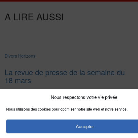
A LIRE AUSSI
Divers Horizons
La revue de presse de la semaine du
18 mars
Nous respectons votre vie privée.
LIRE PLUS
→
Nous utilisons des cookies pour optimiser notre site web et notre service.
Vietnam
Démission du président vietnamien Vo
Accepter
Van Thuong, défenseur du dialogue