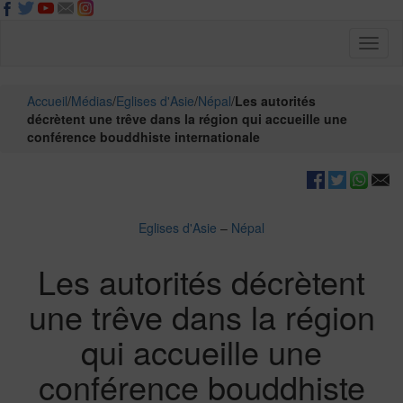
Toggl
naviga
Accueil
/
Médias
/
Eglises d'Asie
/
Népal
/
Les autorités
décrètent une trêve dans la région qui accueille une
conférence bouddhiste internationale
Eglises d'Asie
–
Népal
Les autorités décrètent
une trêve dans la région
qui accueille une
conférence bouddhiste