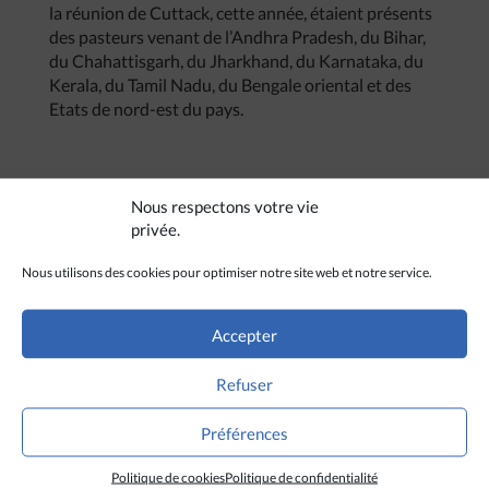
la réunion de Cuttack, cette année, étaient présents
des pasteurs venant de l’Andhra Pradesh, du Bihar,
du Chahattisgarh, du Jharkhand, du Karnataka, du
Kerala, du Tamil Nadu, du Bengale oriental et des
Etats de nord-est du pays.
Nous respectons votre vie
privée.
Nous utilisons des cookies pour optimiser notre site web et notre service.
Accepter
Refuser
Préférences
Politique de cookies
Politique de confidentialité