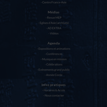
Centre France-Asie
Médias
Revue MEP
Eglises d’Asie (archives)
AD EXTRA
Vidéos
Agenda
Expositions et animations
Conférences
Musique en mission
Célébrations
Evénements grand public
Année Corée
Infos pratiques
Horaires & Accès
Nous contacter