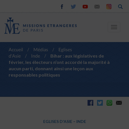
Toggle
navigat
Accueil
/
Médias
/
Eglises
d'Asie
/
Inde
/
Bihar : aux législatives de
février, les électeurs n’ont accordé la majorité à
aucun parti, donnant ainsi une leçon aux
responsables politiques
EGLISES D'ASIE
–
INDE