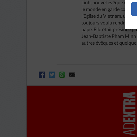
Linh, nouvel évêque de Than
le monde en garde contre l
l’Eglise du Vietnam, une Eg
toujours voulu rendre visi
pape. Elle était présidée 
Jean-Baptiste Pham Minh 
autres évêques et quelques