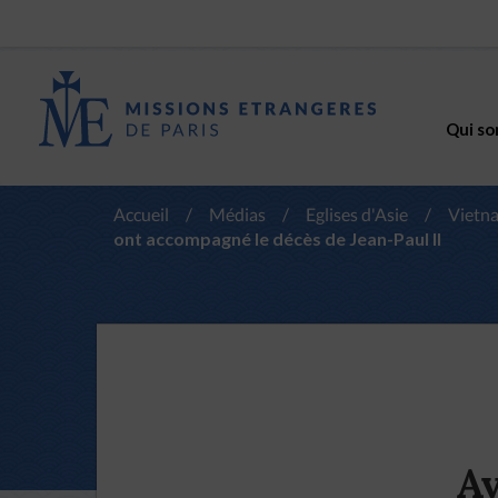
Qui so
Accueil
/
Médias
/
Eglises d'Asie
/
Vietn
ont accompagné le décès de Jean-Paul II
Av