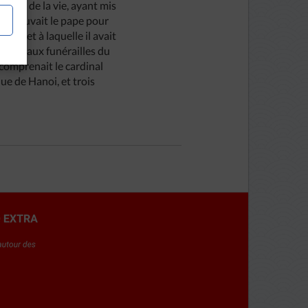
ation de la vie, ayant mis
’éprouvait le pape pour
980 et à laquelle il avait
enter aux funérailles du
comprenait le cardinal
 de Hanoi, et trois