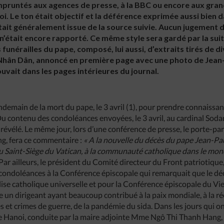
pruntés aux agences de presse, à la BBC ou encore aux gran
i. Le ton était objectif et la déférence exprimée aussi bien 
tait généralement issue de la source suivie. Aucun jugement
 n’était encore rapporté. Ce même style sera gardé par la suit
 funérailles du pape, composé, lui aussi, d’extraits tirés de 
Nhân Dân, annoncé en première page avec une photo de Jean-Pau
vait dans les pages intérieures du journal.
lendemain de la mort du pape, le 3 avril (1), pour prendre connaiss
u contenu des condoléances envoyées, le 3 avril, au cardinal Sodan
 révélé. Le même jour, lors d’une conférence de presse, le porte-pa
ng, fera ce commentaire :
« A la nouvelle du décès du pape Jean-Pa
 Saint-Siège du Vatican, à la communauté catholique dans le mond
Par ailleurs, le président du Comité directeur du Front patriotiqu
ondoléances à la Conférence épiscopale qui remarquait que le déc
lise catholique universelle et pour la Conférence épiscopale du V
un dirigeant ayant beaucoup contribué à la paix mondiale, à la réco
et crimes de guerre, de la pandémie du sida. Dans les jours qui ont
e Hanoi, conduite par la maire adjointe Mme Ngô Thi Thanh Hang, 