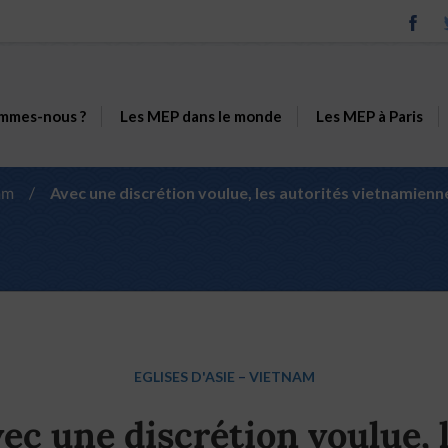
mmes-nous ?
Les MEP dans le monde
Les MEP à Paris
am
/
Avec une discrétion voulue, les autorités vietnamienne
EGLISES D'ASIE
–
VIETNAM
ec une discrétion voulue, 