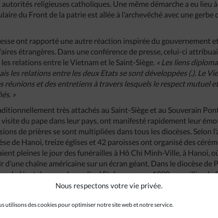
 autorités religieuses catholiques. Une même démarche a eu lieu 
ire du Front de la patrie est allée à l’archevêché avec une gerbe 
 presse ont rapporté une autre réaction inspirée du gouvernement e
aires étrangères. Dans une conférence de presse, celui-ci attribua
les relations entre le Vietnam et le Saint-Siège.
« Les liens diplom
is les relations entre les deux Etats se sont développées (.). Le Vi
es réunions et des entretiens à travers lesquels le respect mutuel 
és. »
 traditionnellement très attachés au Saint-Siège et au Souverain Po
e visite du pape dans leur pays, ont manifesté rapidement leur émo
ssions de prières se sont multipliées dans tous les diocèses. Selon
cèse de Hanoi, treize églises et 42 paroisses ont organisé des cé
ient pleines le jour des funérailles à Hô Chi Minh-Ville, à Hanoi, où
ir d’une chaîne américaine sur un écran géant. Dans le diocèse de 
re du légat du pape, le cardinal Etchegaray, en 1990, un millier de 
I. A Hai Phong, les autorités civiles locales sont venues faire brûle
Nous respectons votre vie privée.
s utilisons des cookies pour optimiser notre site web et notre service.
qué, chacun dans son diocèse, de rendre un hommage public à leu