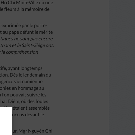
à Hô Chi Minh-Ville où une
de fleurs à la mémoire de
t exprimée par le porte-
it au pape défunt le mérite
atiques ne sont pas encore
etnam et le Saint-Siège ont,
et la compréhension
ntife, ayant longtemps
tion. Dès le lendemain du
 l’agence vietnamienne
rémonies en hommage au
 l’on pouvait suivre les
Phat Diêm, où des foules
fidèles étaient assemblés
r de l’encens devant le
r pasteur. Mgr Nguyên Chi