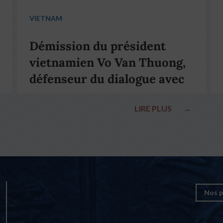
VIETNAM
Démission du président
vietnamien Vo Van Thuong,
défenseur du dialogue avec
le pape François
LIRE PLUS
→
Nos p