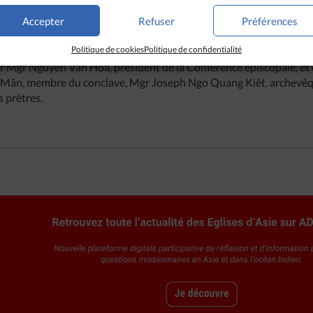
h Hoa, a présenté Jean-Paul II comme le porte-parole de la civilis
a culture de la mort. Beaucoup ont rappelé la grande sympathie qu
Accepter
Refuser
Préférences
lise qu’il avait appris à connaître au moment des canonisations de 1
Politique de cookies
Politique de confidentialité
te. La Conférence épiscopale a formé une délégation pour la représ
par Mgr Nguyên Van Hoa, président de la Conférence épiscopale, et 
Mân, membre du conclave, Mgr Joseph Ngo Quang Kiêt, archevêque
 prêtres.