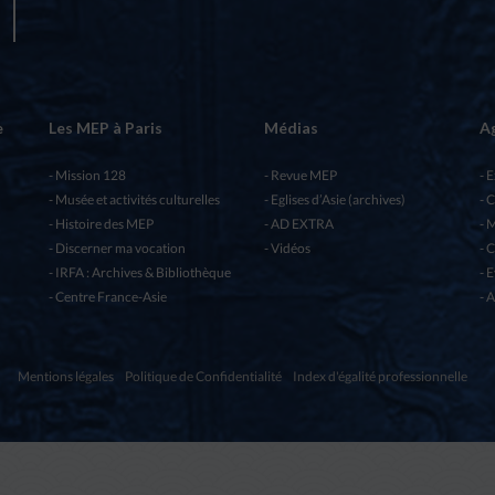
e
Les MEP à Paris
Médias
A
Mission 128
Revue MEP
E
Musée et activités culturelles
Eglises d’Asie (archives)
C
Histoire des MEP
AD EXTRA
M
Discerner ma vocation
Vidéos
C
IRFA : Archives & Bibliothèque
E
Centre France-Asie
A
Mentions légales
Politique de Confidentialité
Index d'égalité professionnelle