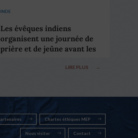
INDE
Les évêques indiens
organisent une journée de
prière et de jeûne avant les
élections nationales
LIRE PLUS
→
artenaires
Chartes éthiques MEP
Nous visiter
Contact