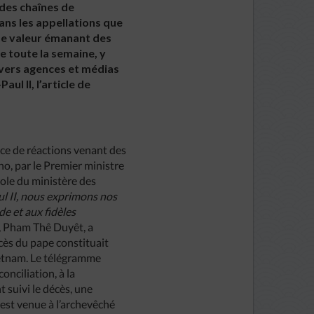
des chaînes de
dans les appellations que
 de valeur émanant des
e toute la semaine, y
divers agences et médias
l II, l’article de
ance de réactions venant des
o, par le Premier ministre
role du ministère des
ul II, nous exprimons nos
e et aux fidèles
e, Pham Thê Duyêt, a
ès du pape constituait
ietnam. Le télégramme
nciliation, à la
 suivi le décès, une
est venue à l’archevêché