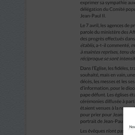
exprimer sa sympathie aux
délégation du Comité popula
Jean-Paul II.
Le 7 avril, les agences de
parole du ministère des Aff
des progrès effectués dans 
établis
, a-t-il commenté,
ma
à maintes reprises, tenu d
réciproque se sont intensifi
Dans l’Eglise, les fidèles,
souhaité, mais en vain, un
décès, les messes et les se
d’information, pour le dio
pape défunt. Les églises éta
cérémonies diffusée à part
étaient venues à la rencont
pour prier pour Jean-Paul I
portrait de Jean-Paul II.
Nou
Les évêques n’ont pas man