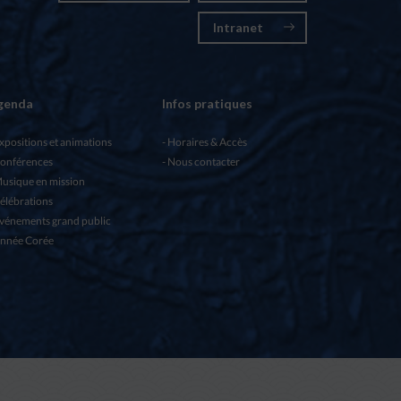
Intranet
genda
Infos pratiques
xpositions et animations
Horaires & Accès
onférences
Nous contacter
usique en mission
élébrations
vénements grand public
nnée Corée