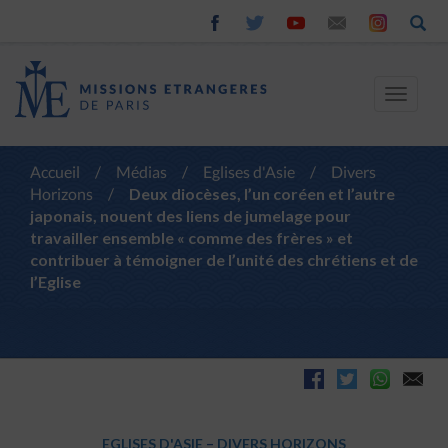
Toggle
navigat
Accueil
/
Médias
/
Eglises d'Asie
/
Divers
Horizons
/
Deux diocèses, l’un coréen et l’autre
japonais, nouent des liens de jumelage pour
travailler ensemble « comme des frères » et
contribuer à témoigner de l’unité des chrétiens et de
l’Eglise
EGLISES D'ASIE
–
DIVERS HORIZONS