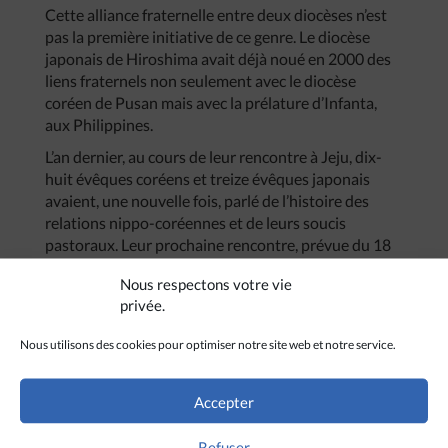
Cette alliance fraternelle entre deux diocèses n’est
pas la première initiative de ce genre. Le diocèse
japonais de Hiroshima avait déjà noué en 2000 des
liens fraternels non seulement avec le diocèse
coréen de Pusan mais avec la prélature d’Infanta,
aux Philippines.
L’an dernier, au cours de leur rencontre à Jeju, dix-
huit évêques coréens et treize évêques japonais
avaient, une nouvelle fois, parlé de l’histoire des
relations nippo-coréennes et de leurs soucis
pastoraux. Leur prochaine rencontre, prévue du 18
au 20 novembre 2005, aura lieu au Japon.
Nous respectons votre vie
privée.
Nous utilisons des cookies pour optimiser notre site web et notre service.
Accepter
Refuser