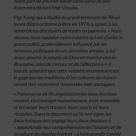
notre part de pouvoir nouer cette sorte de lien
fraternel
a déclaré Mgr Otsuka.
Mgr Kang, qui a étudié au grand séminaire de Tôkyô
avant d’être ordonné prêtre en 1974, a, quant à lui,
remercié les diocésains de Kyoto en japonais.
« Nous
devons nous rappeler notre mission qui est d’aider le
grand public, profondément influencé par les
tensions politiques de ces dernières années, à, lui
aussi, devenir le peuple de Dieu en marche vers le
Royaume, celui de l’amour et de l’affection
a-t-il
insisté, ajoutant que cette volonté missionnaire est
le gage que les traditions et les cultures de chacun
seront non seulement respectées mais partagées
.
« Partenaires de l’évangélisation
les deux diocèses
veulent s’encourager mutuellement, prier ensemble
et échanger leurs travaux, leurs soucis et leurs
réussites. Dans le document qu’ils ont signé, les
deux évêques ont engagé leurs deux diocèses à
« approfondir leur compréhension de l’histoire et de
la culture du diocèse frère
et
« à faire grandir l’amitié