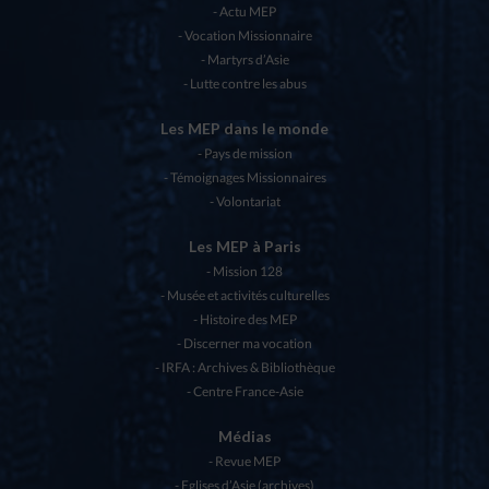
Actu MEP
Vocation Missionnaire
Martyrs d’Asie
Lutte contre les abus
Les MEP dans le monde
Pays de mission
Témoignages Missionnaires
Volontariat
Les MEP à Paris
Mission 128
Musée et activités culturelles
Histoire des MEP
Discerner ma vocation
IRFA : Archives & Bibliothèque
Centre France-Asie
Médias
Revue MEP
Eglises d’Asie (archives)