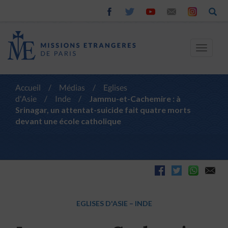
Toggle
navigat
Accueil
/
Médias
/
Eglises
d'Asie
/
Inde
/
Jammu-et-Cachemire : à
Srinagar, un attentat-suicide fait quatre morts
devant une école catholique
EGLISES D'ASIE
–
INDE