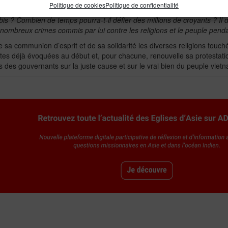
Politique de cookies
Politique de confidentialité
ux religions et au peuple vietnamien :
« Jusqu’à quand l’Etat pourra-t-il 
 ? Combien de temps pourra-t-il défier des millions de croyants ? Il do
s nombreux crimes commis par lui contre les religions et le peuple pend
e sa communion d’esprit et de sa solidarité les diverses religions touch
es déjà évoquées au début et, pour chacune, renouvelle sa protestation.
ts des gouvernants sur la juste cause et sur le vrai bien du peuple viet