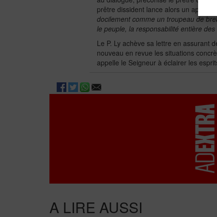
prêtre dissident lance alors un appel a
docilement comme un troupeau de brebis
le peuple, la responsabilité entière de
Le P. Ly achève sa lettre en assurant d
nouveau en revue les situations concrèt
appelle le Seigneur à éclairer les espri
A LIRE AUSSI