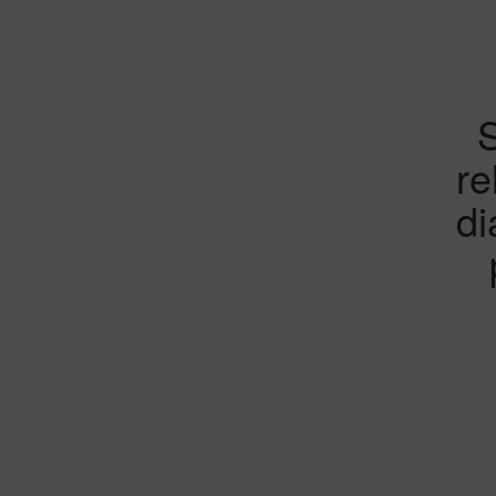
S
re
di