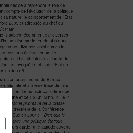
mble décidé à reprendre le rôle de
nt compte de l’évolution de la politique
s sa nature, le comportement de l’Etat
tembre 2005 et adressée au chef du
 Vietnam.
utions subies récemment par diverses
 l’immolation par le feu de plusieurs
 également diverses violations de la
enfermés, une église mennonite
galement les atteintes à la liberté de
eu, est évoqué le refus de l’Etat de
s du lieu (2).
fficielles émanant même du Bureau
ternationale et a même tracé de lui un
issimulation. Le pouvoir considère que
 Lénine et de Hô Chi Minh. Ici, le P.
st une tâche prioritaire de la classe
 par le président de la Conférence
orée du Sud en 2004 :
« Bien que le
re en ouvre une politique étatique
nt toujours garder une attitude ouverte
n courbant la tête et en attendant. Le