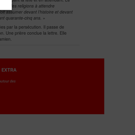
forcer les religions à attendre
it assumer devant l’histoire et devant
ant quarante-cinq ans. »
ées par la persécution. Il passe de
 Une prière conclue la lettre. Elle
namien.