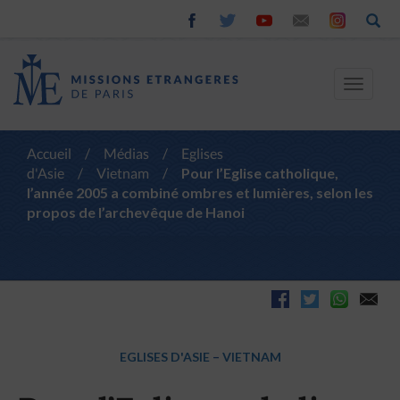
Toggle
navigat
Accueil
/
Médias
/
Eglises
d'Asie
/
Vietnam
/
Pour l’Eglise catholique,
l’année 2005 a combiné ombres et lumières, selon les
propos de l’archevêque de Hanoi
EGLISES D'ASIE
–
VIETNAM