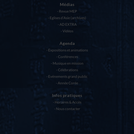
Médias
Revue MEP
Eglises d’Asie (archives)
AD EXTRA
Vidéos
Agenda
Expositions et animations
Conférences
Musique en mission
Célébrations
Evénements grand public
Année Corée
Infos pratiques
Horaires & Accès
Nous contacter