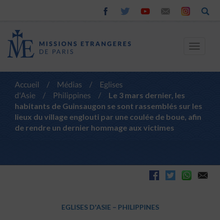
Toggle
navigat
Accueil
/
Médias
/
Eglises
d'Asie
/
Philippines
/
Le 3 mars dernier, les
habitants de Guinsaugon se sont rassemblés sur les
lieux du village englouti par une coulée de boue, afin
de rendre un dernier hommage aux victimes
EGLISES D'ASIE
–
PHILIPPINES