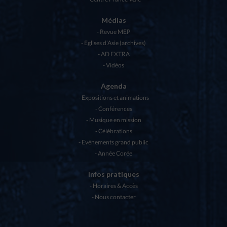
Médias
Revue MEP
Eglises d’Asie (archives)
AD EXTRA
Vidéos
Agenda
Expositions et animations
Conférences
Musique en mission
Célébrations
Evénements grand public
Année Corée
Infos pratiques
Horaires & Accès
Nous contacter