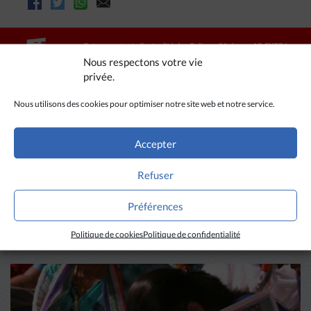
Nous respectons votre vie
privée.
Nous utilisons des cookies pour optimiser notre site web et notre service.
Accepter
Refuser
A LIRE AUSSI
Préférences
Politique de cookies
Politique de confidentialité