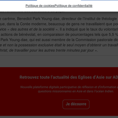
s, en février 2006, le pays comptait 7,8 millions de travailleurs précair
. Pour la Confédération des syndicats de Corée, les statistiques gouve
Politique de cookies
Politique de confidentialité
de l’ensemble des travailleurs du pays.
n de carême, Benedict Park Young-dae, directeur de l’Institut de théolog
que, dans la Corée moderne, beaucoup de gens ne travaillaient que po
rvice
« des autres et de la société ».
Il a indiqué que le taux du volonta
actions de bénévolat, en comparaison de pourcentages tels que 5,5 
Park Young-dae, qui est aussi membre de la Commission pastorale diocé
e et non la possession exclusive était le seul moyen d’obtenir un trava
rist, de travailler pour les autres trente minutes par jour ».