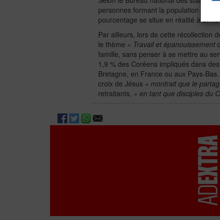
Selon le Bureau national des statistique
personnes formant la population active
pourcentage se situe en réalité à 57 % 
Par ailleurs, lors de cette récollectio
le thème
« Travail et épanouissement
famille, sans penser à se mettre au se
1,9 % des Coréens impliqués dans des 
Bretagne, en France ou aux Pays-Bas. 
croix de Jésus
« montrait que le partag
retraitants,
« en tant que disciples du Ch