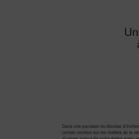
Un
Dans une paroisse du diocèse d’Incheon
certain nombre sur les réalités de la v
d’usines autour de notre église mais, av