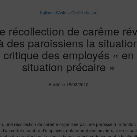
Eglises d'Asie
–
Corée du sud
e récollection de carême rév
à des paroissiens la situatio
critique des employés « en
situation précaire »
Publié le 18/03/2010
, une récollection de carême organisée par une paroisse à l’intention d
ie d’un certain nombre d’employés, notamment des ouvriers, « en situati
ant cette récollection, je n’avais jamais pensé sérieusement à la situatio