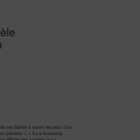
èle
n
e ses fidèles a ouvert les yeux d’un
on précaire ». « Il y a beaucoup
n difficile des ouvriers qui y