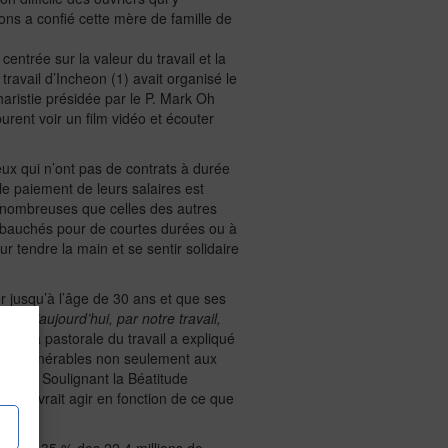
ions a confié cette mère de famille de
centrée sur la valeur du travail et la
ravail d’Incheon (1) avait organisé le
aristie présidée par le P. Mark Oh
urent voir un film vidéo et écouter
eux qui n’ont pas de contrats à durée
 le paiement de leurs salaires est
us nombreuses que celles des autres
 embauchés pour de courtes durées ou à
eur tendre la main et se sentir solidaire
r jusqu’à l’âge de 30 ans et que ses
e d’aujourd’hui, par notre travail,
 de la pastorale du travail a expliqué
s sont vulnérables non seulement aux
e soi. Soulignant la Béatitude
lise devrait agir en fonction de ce que