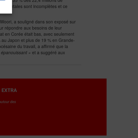
es, soit 35 % des 22,4 millions de
rnementales sont incomplètes et ce
ie Woori, a souligné dans son exposé sur
ur répondre aux besoins de leur
riat en Corée était bas, avec seulement
% au Japon et plus de 19 % en Grande-
saine du travail, a affirmé que la
il épanouissant »
et a suggéré aux