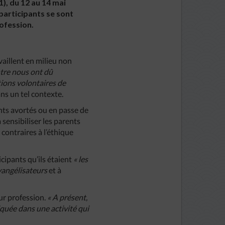
), du 12 au 14 mai
participants se sont
rofession.
vaillent en milieu non
ntre nous ont dû
tions volontaires de
ns un tel contexte.
nts avortés ou en passe de
 sensibiliser les parents
 contraires à l’éthique
cipants qu’ils étaient
« les
évangélisateurs
et à
eur profession.
« A présent,
iquée dans une activité qui