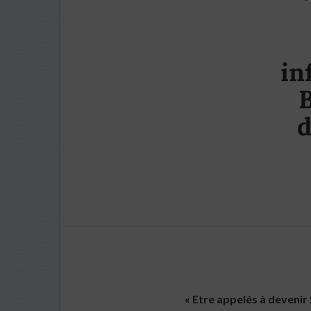
in
B
d
« Etre appelés à devenir