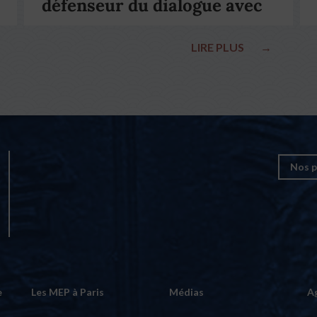
défenseur du dialogue avec
le pape François
LIRE PLUS
→
Nos p
e
Les MEP à Paris
Médias
A