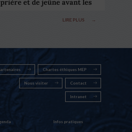
prière et de jeûne avant les
élections nationales
LIRE PLUS
→
artenaires
Chartes éthiques MEP
Nous visiter
Contact
Intranet
genda
Infos pratiques