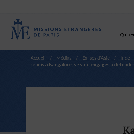
Qui so
Accueil
/
Médias
/
Eglises d'Asie
/
Inde
réunis à Bangalore, se sont engagés à défendre 
Ka