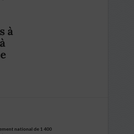
s à
 à
ie
lement national de 1 400