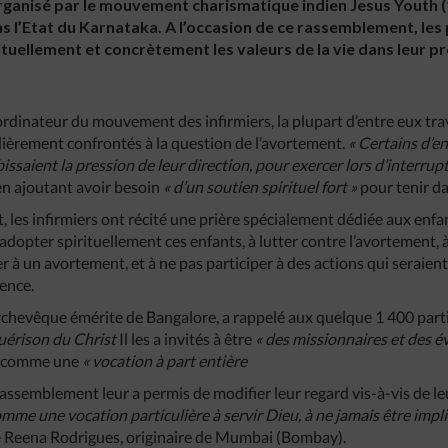
organisé par le mouvement charismatique indien Jesus Youth (1
ns l’Etat du Karnataka. A l’occasion de ce rassemblement, les 
tuellement et concrètement les valeurs de la vie dans leur p
ordinateur du mouvement des infirmiers, la plupart d’entre eux tra
lièrement confrontés à la question de l’avortement.
« Certains d’e
issaient la pression de leur direction, pour exercer lors d’interrup
n ajoutant avoir besoin
« d’un soutien spirituel fort »
pour tenir da
les infirmiers ont récité une prière spécialement dédiée aux enfa
à adopter spirituellement ces enfants, à lutter contre l’avortement, à
 à un avortement, et à ne pas participer à des actions qui seraient
ience.
rchevêque émérite de Bangalore, a rappelé aux quelque 1 400 parti
guérison du Christ
Il les a invités à être
« des missionnaires et des 
on comme une
« vocation à part entière
rassemblement leur a permis de modifier leur regard vis-à-vis de l
mme une vocation particulière à servir Dieu, à ne jamais être impl
 Reena Rodrigues, originaire de Mumbai (Bombay).