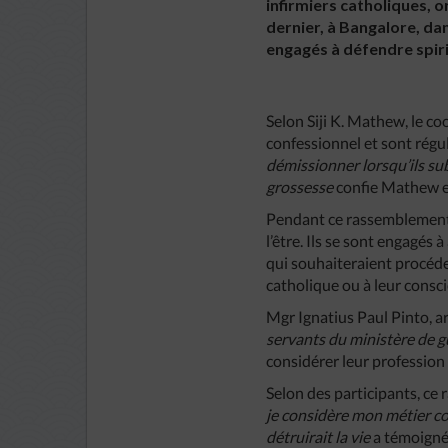
infirmiers catholiques, 
dernier, à Bangalore, da
engagés à défendre spiri
Selon Siji K. Mathew, le co
confessionnel et sont régu
démissionner lorsqu’ils sub
grossesse
confie Mathew e
Pendant ce rassemblement, 
l’être. Ils se sont engagés 
qui souhaiteraient procéder
catholique ou à leur consc
Mgr Ignatius Paul Pinto, a
servants du ministère de 
considérer leur professi
Selon des participants, ce 
je considère mon métier co
détruirait la vie
a témoigné