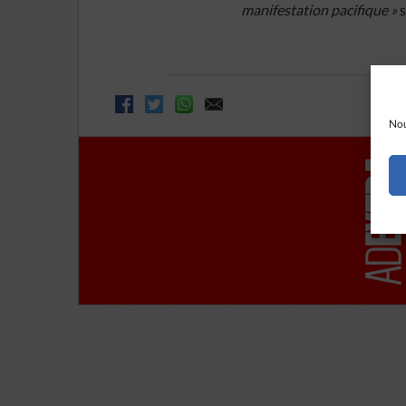
manifestation pacifique »
s
Nou