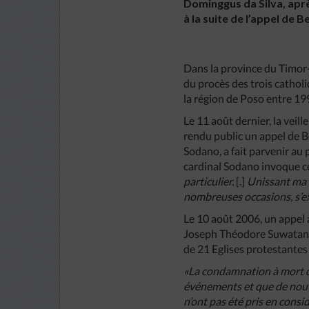
Dominggus da Silva, aprè
à la suite de l’appel de 
Dans la province du Timor
du procès des trois cathol
la région de Poso entre 19
Le 11 août dernier, la veill
rendu public un appel de B
Sodano, a fait parvenir a
cardinal Sodano invoque c
particulier.
[.]
Unissant ma v
nombreuses occasions, s’ex
Le 10 août 2006, un appel
Joseph Théodore Suwatan, l
de 21 Eglises protestantes 
«La condamnation à mort des
événements et que de nouve
n’ont pas été pris en cons