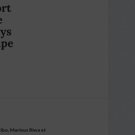
rt
e
ays
ape
Tibo, Marinus Riwa et