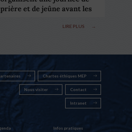
prière et de jeûne avant les
élections nationales
LIRE PLUS
→
artenaires
Chartes éthiques MEP
Nous visiter
Contact
Intranet
genda
Infos pratiques