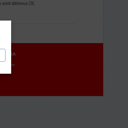
s sont détenus (3).