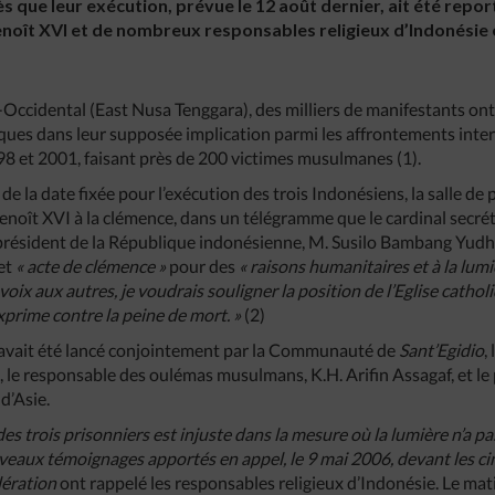
s que leur exécution, prévue le 12 août dernier, ait été repor
Benoît XVI et de nombreux responsables religieux d’Indonésie e
-Occidental (East Nusa Tenggara), des milliers de manifestants o
iques dans leur supposée implication parmi les affrontements inte
98 et 2001, faisant près de 200 victimes musulmanes (1).
e de la date fixée pour l’exécution des trois Indonésiens, la salle de
enoît XVI à la clémence, dans un télégramme que le cardinal secré
u président de la République indonésienne, M. Susilo Bambang Yud
et
« acte de clémence »
pour des
« raisons humanitaires et à la lumi
oix aux autres, je voudrais souligner la position de l’Eglise cathol
prime contre la peine de mort. »
(2)
 avait été lancé conjointement par la Communauté de
Sant’Egidio
,
e responsable des oulémas musulmans, K.H. Arifin Assagaf, et le 
d’Asie.
 trois prisonniers est injuste dans la mesure où la lumière n’a pas 
aux témoignages apportés en appel, le 9 mai 2006, devant les cin
idération
ont rappelé les responsables religieux d’Indonésie. Le m