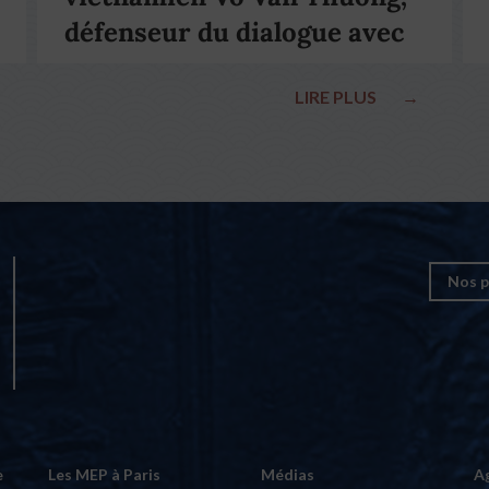
défenseur du dialogue avec
le pape François
LIRE PLUS
→
Nos p
e
Les MEP à Paris
Médias
A