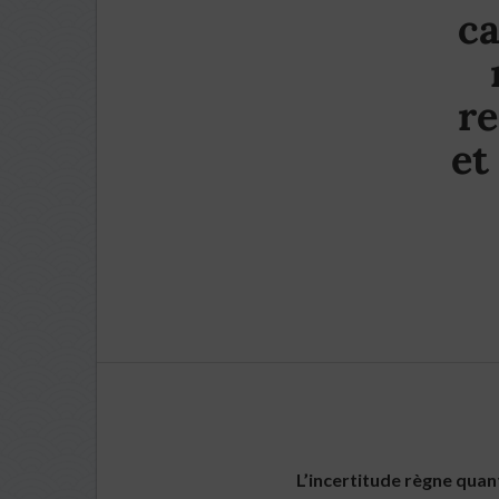
c
re
et
L’incertitude règne quan