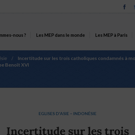
mmes-nous ?
Les MEP dans le monde
Les MEP à Paris
ésie
/
Incertitude sur les trois catholiques condamnés à m
ape Benoît XVI
EGLISES D'ASIE
–
INDONÉSIE
Incertitude sur les trois