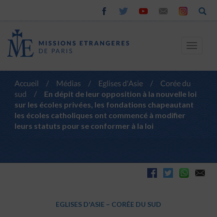
Toggle
navigat
Accueil
/
Médias
/
Eglises d'Asie
/
Corée du
sud
/
En dépit de leur opposition à la nouvelle loi
sur les écoles privées, les fondations chapeautant
les écoles catholiques ont commencé à modifier
leurs statuts pour se conformer à la loi
EGLISES D'ASIE
–
CORÉE DU SUD