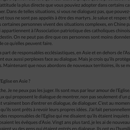
l’attitude la plus directe que vous pouviez adopter dans certains c
cher. Dans de telles situations, si vous ne dialoguez pas, que pouvez
e et tous ne sont pas appelés à être des martyrs. Je salue et respe
s certaines personnes vivent des situations complexes, en Chine 
 appartiennent à l’Association patriotique des catholiques chinois
ndestin. On ne peut pas dire que ces personnes sont moins données 
e ce qu’elles peuvent faire.
part de responsables ecclésiastiques, en Asie et en dehors de l’Asi
ont eux aussi perplexes face au dialogue. Mais je crois qu’ils protèg
ués. Maintenant que nous abordons de nouveaux territoires, ils se 
’Eglise en Asie ?
he. Je ne peux pas les juger. Ils sont mus par leur amour de l’Eglise
eux qui proposent le dialogue de montrer, non pas seulement d’un 
st vraiment bon d’entrer en dialogue, de dialoguer. C’est au moment
u’ils sont prêts à revoir leurs propres idées. J’ai fait personnellem
 des responsables de l’Eglise qui me disaient qu’ils étaient inquiet
osaient les évêques d’Asie. Vingt ans plus tard, je les ai de nouveau
 avaient vu des gens qui étaient entrés en dialogue. Ils ont eu l’humilit