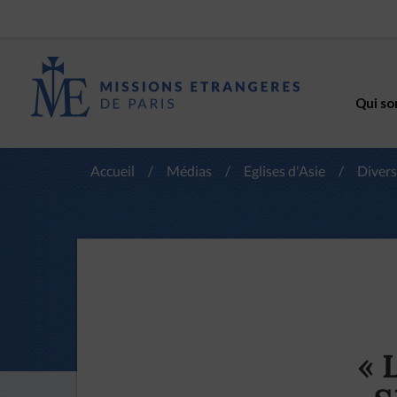
Qui so
Accueil
/
Médias
/
Eglises d'Asie
/
Divers
« 