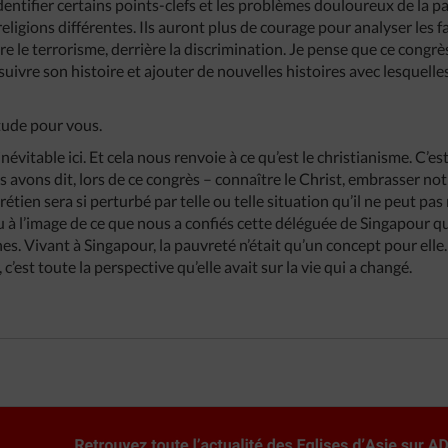
identifier certains points-clefs et les problèmes douloureux de la pa
religions différentes. Ils auront plus de courage pour analyser les 
ère le terrorisme, derrière la discrimination. Je pense que ce congrè
uivre son histoire et ajouter de nouvelles histoires avec lesquelles 
tude pour vous.
inévitable ici. Et cela nous renvoie à ce qu’est le christianisme. C’es
avons dit, lors de ce congrès – connaître le Christ, embrasser notre
étien sera si perturbé par telle ou telle situation qu’il ne peut pas 
peu à l’image de ce que nous a confiés cette déléguée de Singapour 
s. Vivant à Singapour, la pauvreté n’était qu’un concept pour elle. 
 c’est toute la perspective qu’elle avait sur la vie qui a changé.