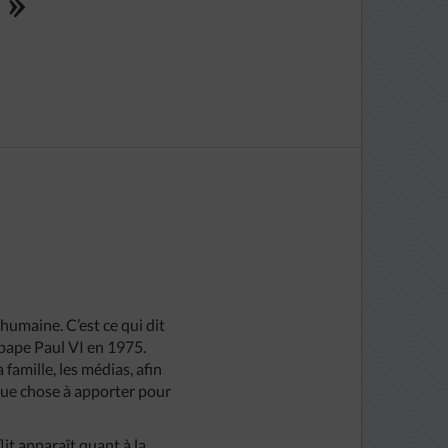
 »
 humaine. C’est ce qui dit
 pape Paul VI en 1975.
 famille, les médias, afin
elque chose à apporter pour
lit apparaît quant à la