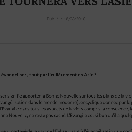
E TOURNERA VERS L’ASIE
Publié le 18/03/2010
‘évangéliser’, tout particulièrement en Asie ?
iser signifie apporter la Bonne Nouvelle sur tous les plans de la vie
’évangélisation dans le monde moderne’), encyclique donnée par le
l’Evangile dans tous les aspects de la vie, y compris la conscience, la
Bonne Nouvelle, ne reste pas caché. L’Evangile est si bon qu’il a qu
ment partagé de la part de l’Eglise quant à l’évangélisation, un conf