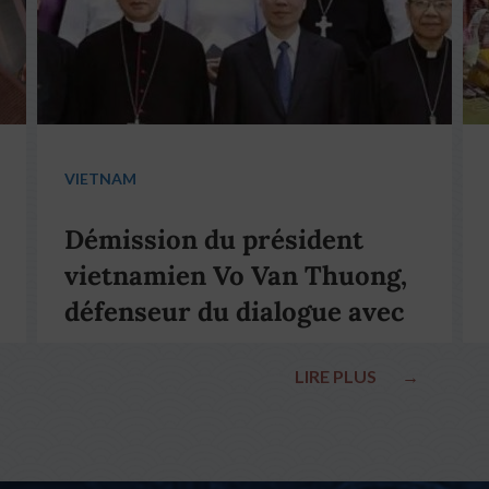
VIETNAM
Démission du président
vietnamien Vo Van Thuong,
défenseur du dialogue avec
le pape François
LIRE PLUS
→