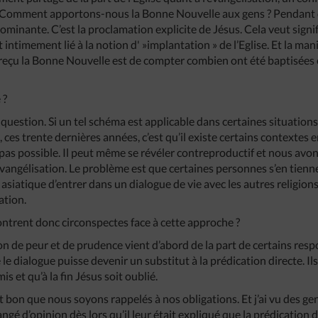
. Comment apportons-nous la Bonne Nouvelle aux gens ? Pendant 
ominante. C’est la proclamation explicite de Jésus. Cela veut signi
t intimement lié à la notion d' »implantation » de l’Eglise. Et la m
reçu la Bonne Nouvelle est de compter combien ont été baptisées e
 ?
uestion. Si un tel schéma est applicable dans certaines situations,
, ces trente dernières années, c’est qu’il existe certains contextes
 pas possible. Il peut même se révéler contreproductif et nous avon
vangélisation. Le problème est que certaines personnes s’en tienne
asiatique d’entrer dans un dialogue de vie avec les autres religions 
ation.
ntrent donc circonspectes face à cette approche ?
on de peur et de prudence vient d’abord de la part de certains res
e le dialogue puisse devenir un substitut à la prédication directe. 
 et qu’à la fin Jésus soit oublié.
est bon que nous soyons rappelés à nos obligations. Et j’ai vu des g
ngé d’opinion dès lors qu’il leur était expliqué que la prédication d