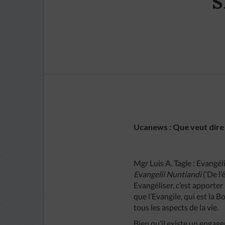
S
Ucanews : Que veut dire 
Mgr Luis A. Tagle : Evangél
Evangelii Nuntiandi
(‘De l
Evangéliser, c’est apporter 
que l’Evangile, qui est la 
tous les aspects de la vie.
Bien qu’il existe un engage