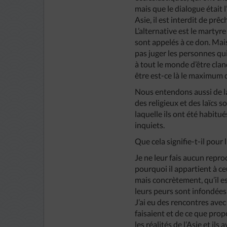
mais que le dialogue était 
Asie, il est interdit de prê
L’alternative est le martyr
sont appelés à ce don. Mai
pas juger les personnes qui
à tout le monde d’être cla
être est-ce là le maximum d
Nous entendons aussi de la 
des religieux et des laïcs s
laquelle ils ont été habit
inquiets.
Que cela signifie-t-il pour l
Je ne leur fais aucun reproc
pourquoi il appartient à c
mais concrètement, qu’il e
leurs peurs sont infondées q
J’ai eu des rencontres avec
faisaient et de ce que prop
les réalités de l’Asie et ils