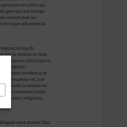
e personne en colère qui
des gens qui ont changé
 en contact avec les
 et font que cela porte du
’impose, lorsqu’ils
e par la mission en Asie.
ravaux parce c’est ce qui se
t la majorité.
iennent moins nombreux et
 petit troupeau »
et, à ce
nous vivons la mission en
us avons commencé petit.
 plus pluri-religieuse,
délégués vont revenir chez