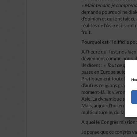
« Maintenant, je comprends
demande pourquoi ne dialo
d’opinion et qui ont fait ce
réalités de l’Asie et ils on
fruit.
Pourquoi est-il difficile po
A l’heure qu’il est, nos faç
deviennent comme nous, ils
Ils disent :
« Tout ce que vou
passe en Europe aujourd’hui
Pratiquement toute l’Europ
Nou
d’autres religions grandis
moment-là, ils vivront ce 
Asie. La dynamique sera sa
Mais, aujourd’hui en Europe
multiculturelle, du fait des
A quoi le Congrès missionn
Je pense que ce congrès va