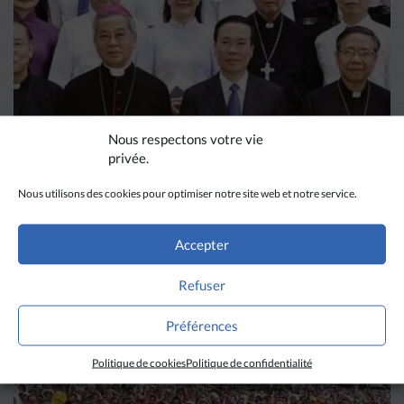
Nous respectons votre vie
privée.
Nous utilisons des cookies pour optimiser notre site web et notre service.
VIETNAM
Démission du président
Accepter
vietnamien Vo Van Thuong,
Refuser
défenseur du dialogue avec le
Préférences
LIRE PLUS
→
pape François
Politique de cookies
Politique de confidentialité