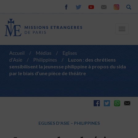
Toggle
navigat
Accueil
/
Médias
/
Eglises
d'Asie
/
Philippines
/
Luzon : des chrétiens
sensibilisent la jeunesse philippine à propos du sida
par le biais d’une pièce de théâtre
EGLISES D'ASIE
–
PHILIPPINES