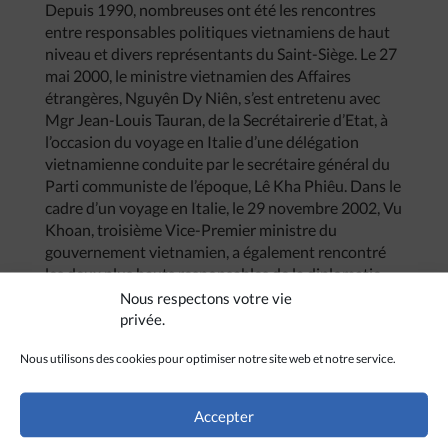
Depuis 1990, nombreuses ont été les rencontres
entre responsables politiques vietnamiens de haut
niveau et divers représentants du Saint-Siège. Le 27
mai 2000, le ministre vietnamien des Affaires
étrangères, Nguyên Dy Niên, s’est entretenu avec
Mgr Jean-Louis Tauran, de la Secrétairerie d’Etat, à
l’occasion du voyage en Italie d’une délégation
vietnamienne conduite par le secrétaire général du
Parti communiste de l’époque, Lê Kha Phiêu. Dans le
cadre d’un voyage en Italie, le 29 novembre 2002, Vu
Khoan, troisième Vice-Premier ministre du
gouvernement vietnamien, a également rencontré
les deux plus hauts responsables de la diplomatie
vaticane, Mgr Jean-Louis Tauran et le cardinal
Nous respectons votre vie
Angelo Sodano.
privée.
Nous utilisons des cookies pour optimiser notre site web et notre service.
Accepter