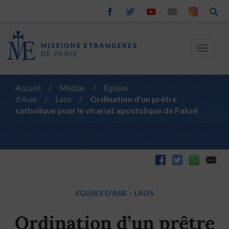
Toggle
navigat
Accueil
/
Médias
/
Eglises
d'Asie
/
Laos
/
Ordination d’un prêtre
catholique pour le vicariat apostolique de Paksé
EGLISES D'ASIE
–
LAOS
Ordination d’un prêtre