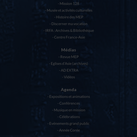
Mission 128
Musée et activités culturelles
Histoire des MEP
Discerner ma vocation
IRFA : Archives & Bibliothèque
Centre France-Asie
Médias
Revue MEP
Eglises d’Asie (archives)
AD EXTRA
Vidéos
Agenda
Expositions et animations
Conférences
Musique en mission
Célébrations
Evénements grand public
Année Corée