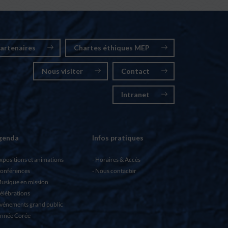
artenaires
Chartes éthiques MEP
Nous visiter
Contact
Intranet
genda
Infos pratiques
xpositions et animations
Horaires & Accès
onférences
Nous contacter
usique en mission
élébrations
vénements grand public
nnée Corée