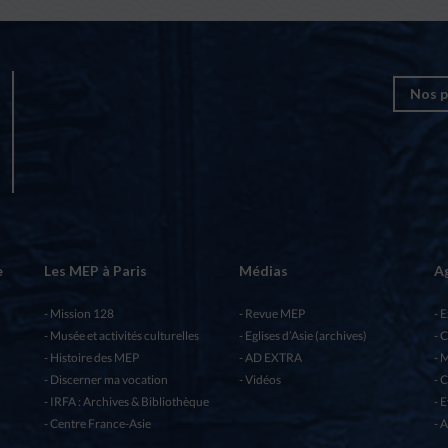
Nos p
e
Les MEP à Paris
Médias
A
Mission 128
Revue MEP
E
Musée et activités culturelles
Eglises d’Asie (archives)
C
Histoire des MEP
AD EXTRA
M
Discerner ma vocation
Vidéos
C
IRFA : Archives & Bibliothèque
E
Centre France-Asie
A