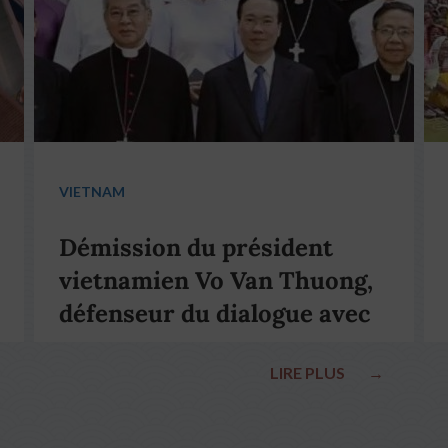
VIETNAM
Démission du président
vietnamien Vo Van Thuong,
défenseur du dialogue avec
le pape François
LIRE PLUS
→