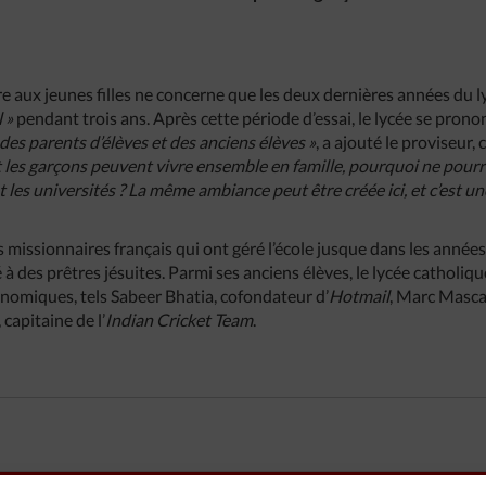
 aux jeunes filles ne concerne que les deux dernières années du ly
 »
pendant trois ans. Après cette période d’essai, le lycée se pron
des parents d’élèves et des anciens élèves »
, a ajouté le proviseur, 
s et les garçons peuvent vivre ensemble en famille, pourquoi ne pourr
 les universités ? La même ambiance peut être créée ici, et c’est u
missionnaires français qui ont géré l’école jusque dans les années 
é à des prêtres jésuites. Parmi ses anciens élèves, le lycée cathol
onomiques, tels Sabeer Bhatia, cofondateur d’
Hotmail
, Marc Masca
 capitaine de l’
Indian Cricket Team
.