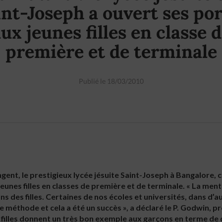
int-Joseph a ouvert ses por
ux jeunes filles en classe 
première et de terminale
Publié le 18/03/2010
ent, le prestigieux lycée jésuite Saint-Joseph à Bangalore, cré
jeunes filles en classes de première et de terminale. « La men
s des filles. Certaines de nos écoles et universités, dans d’a
 méthode et cela a été un succès », a déclaré le P. Godwin, pr
s filles donnent un très bon exemple aux garçons en terme de d