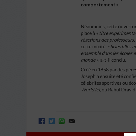
comportement ».
Néanmoins, cette ouverture
place à
« titre expérimental
réactions des professeurs, 
cette mixité.
« Si les fille
ensemble dans les écoles et
monde »
, a-t-il conclu.
Créé en 1858 par des pères 
Joseph a ensuite été confi
célébrités sportives ou éc
WorldTel
, ou Rahul Dravid,