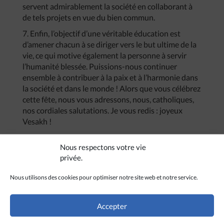
servent admirablement la société en collaborant à
de tels projets en vue du bien commun.
7. Enfin, l’objectif d’une véritable éducation est
d’amener chacun à se diriger vers le but ultime de la
vie, ce qui motive également la personne à servir
l’humanité blessée. Puissions-nous continuer
ensemble à contribuer à la paix et à l’harmonie dans
la société et dans le monde ! Alors que vous célébrez
cette fête, nous vous adressons, nous, catholiques,
nos cordiales salutations. Je vous redis : joyeux
Vesakh !
Nous respectons votre vie
privée.
Nous utilisons des cookies pour optimiser notre site web et notre service.
Accepter