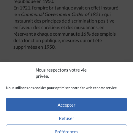
république en 1950.
En 1921, l’empire britannique avait en effet instauré
le
« Communal Government Order of 1921 »
qui
instaurait des principes de discrimination positive
en faveur des chrétiens et des musulmans, en
réservant à chaque communauté 16 % des emplois
de la fonction publique, mesures qui ont été
supprimées en 1950.
Nous respectons votre vie
privée.
Nous utilisons des cookies pour optimiser notre site web et notre service.
Accepter
Refuser
Préférences