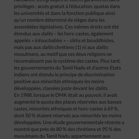
privilèges : accès gratuit à l’éducation, quotas dans
les universités et dans la fonction publique ainsi
qu’un nombre déterminé de sièges dans les
assemblées législatives. Ces mêmes droits ont été
étendus aux
dalits
– les hors-castes, également
appelés
« intouchables »
– sikhs et bouddhistes,
mais pas aux
dalits
chrétiens (1) ni aux
dalits
musulmans, au motif que ces deux religions ne
reconnaissent pas le système des castes. Plus tard,
les gouvernements du Tamil Nadu et d’autres Etats
indiens ont étendu le principe de discrimination
positive aux minorités ethniques les moins
développées, classées juste devant les
dalits
.
En 1988, lorsque le DMK était au pouvoir, il avait
augmenté le quota des places réservées aux basses
castes, minorités ethniques et hors-castes à 69 %,
dont 50 % étaient réservés aux minorités les moins
développées. Une étude gouvernementale récente a
montré que près de 80 % des chrétiens et 95 % des
musulmans du Tamil Nadu appartiennent aux