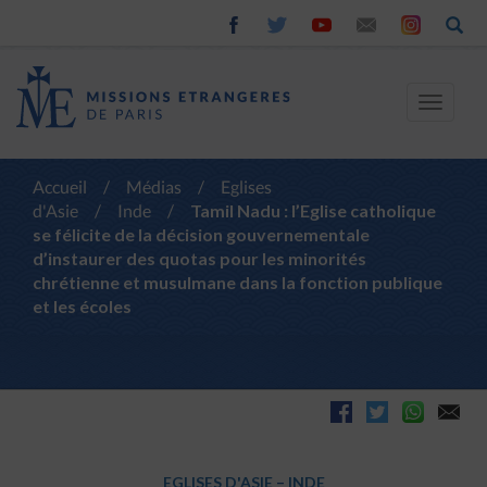
Toggle
navigat
Accueil
/
Médias
/
Eglises
d'Asie
/
Inde
/
Tamil Nadu : l’Eglise catholique
se félicite de la décision gouvernementale
d’instaurer des quotas pour les minorités
chrétienne et musulmane dans la fonction publique
et les écoles
EGLISES D'ASIE
–
INDE